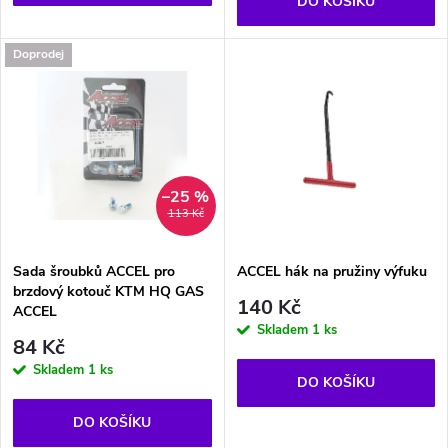
o
DO KOŠÍKU
d
d
Doprodej
u
u
k
k
t
t
–25 %
113 Kč
ů
ů
Sada šroubků ACCEL pro
ACCEL hák na pružiny výfuku
brzdový kotouč KTM HQ GAS
140 Kč
ACCEL
Skladem
1 ks
84 Kč
Skladem
1 ks
DO KOŠÍKU
DO KOŠÍKU