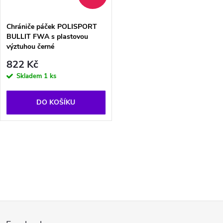
Chrániče páček POLISPORT
BULLIT FWA s plastovou
výztuhou černé
822 Kč
Skladem
1 ks
DO KOŠÍKU
O
v
l
Z
á