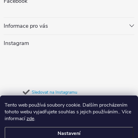
Facebook
d
á
a
p
Informace pro vás
c
a
í
Instagram
t
p
r
í
v
k
Sledovat na Instagramu
y
Tento web používá soubory cookie. Dalším procházením
Přijímáme online platby
tohoto webu vyjadřujete souhlas s jejich používáním.. Více
v
informací
zde
.
ý
Nastavení