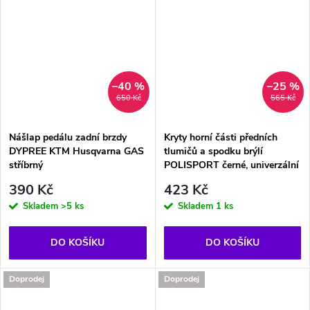
–40 %
–25 %
650 Kč
565 Kč
Nášlap pedálu zadní brzdy
Kryty horní části předních
DYPREE KTM Husqvarna GAS
tlumičů a spodku brýlí
stříbrný
POLISPORT černé, univerzální
390 Kč
423 Kč
Skladem
>5 ks
Skladem
1 ks
DO KOŠÍKU
DO KOŠÍKU
Doprodej
Doprodej