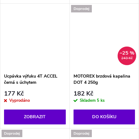
Doprodej
–25 %
243 Kč
Ucpávka výfuku 4T ACCEL
MOTOREX brzdová kapalina
černá s úchytem
DOT 4 250g
177 Kč
182 Kč
Vyprodáno
Skladem
5 ks
ZOBRAZIT
DO KOŠÍKU
Doprodej
Doprodej