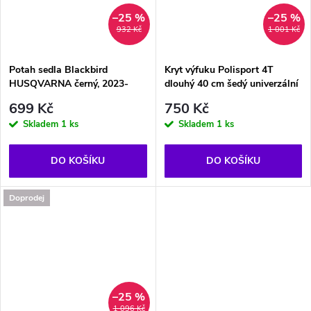
–25 %
–25 %
932 Kč
1 001 Kč
Potah sedla Blackbird
Kryt výfuku Polisport 4T
HUSQVARNA černý, 2023-
dlouhý 40 cm šedý univerzální
699 Kč
750 Kč
Skladem
1 ks
Skladem
1 ks
DO KOŠÍKU
DO KOŠÍKU
Doprodej
–25 %
1 096 Kč