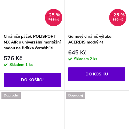
–25 %
–25 %
768 Kč
860 Kč
Chrániče páček POLISPORT
Gumový chránič výfuku
MX AIR s univerzální montážní
ACERBIS modrý 4t
sadou na řidítka černé/bílé
645 Kč
576 Kč
Skladem
2 ks
Skladem
1 ks
DO KOŠÍKU
DO KOŠÍKU
Doprodej
Doprodej