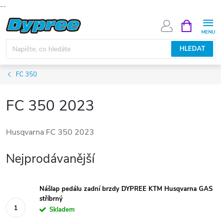
--
Přejít
NÁKUPNÍ
KOŠÍK
na
obsah
HLEDAT
FC 350
FC 350 2023
Husqvarna FC 350 2023
Nejprodávanější
Nášlap pedálu zadní brzdy DYPREE KTM Husqvarna GAS
stříbrný
Skladem