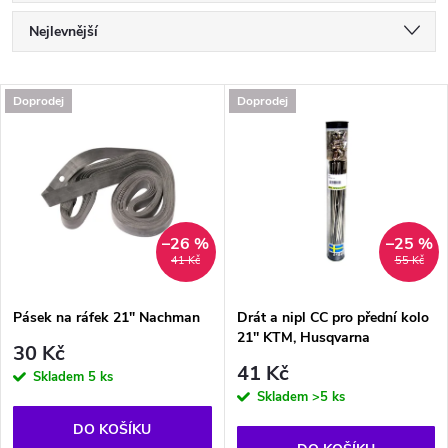
Ř
Nejlevnější
a
Nejdražší
V
Doprodej
Doprodej
Nejprodávanější
z
ý
Abecedně
e
p
n
i
–26 %
–25 %
41 Kč
55 Kč
í
s
p
Pásek na ráfek 21" Nachman
Drát a nipl CC pro přední kolo
21'' KTM, Husqvarna
p
30 Kč
r
41 Kč
Skladem
5 ks
r
Skladem
>5 ks
o
DO KOŠÍKU