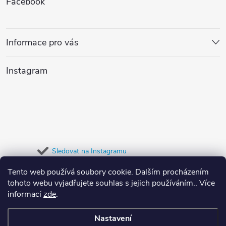
Facebook
d
á
a
p
Informace pro vás
c
a
í
Instagram
t
p
r
í
v
k
Sledovat na Instagramu
y
Tento web používá soubory cookie. Dalším procházením
Přijímáme online platby
tohoto webu vyjadřujete souhlas s jejich používáním.. Více
v
informací
zde
.
ý
Nastavení