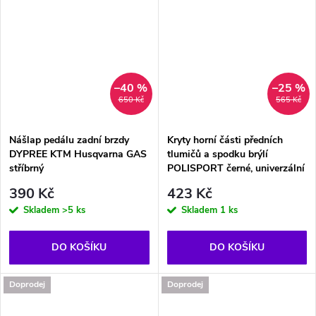
–40 %
–25 %
650 Kč
565 Kč
Nášlap pedálu zadní brzdy
Kryty horní části předních
DYPREE KTM Husqvarna GAS
tlumičů a spodku brýlí
stříbrný
POLISPORT černé, univerzální
390 Kč
423 Kč
Skladem
>5 ks
Skladem
1 ks
DO KOŠÍKU
DO KOŠÍKU
Doprodej
Doprodej