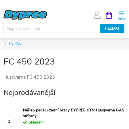
--
Přejít
NÁKUPNÍ
KOŠÍK
na
obsah
HLEDAT
FC 450
FC 450 2023
Husqvarna FC 450 2023
Nejprodávanější
Nášlap pedálu zadní brzdy DYPREE KTM Husqvarna GAS
stříbrný
Skladem