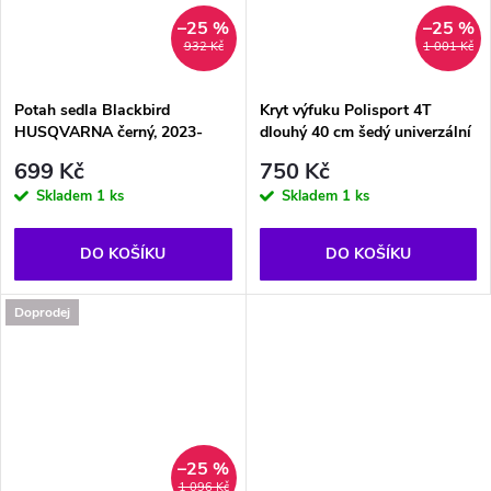
–25 %
–25 %
932 Kč
1 001 Kč
Potah sedla Blackbird
Kryt výfuku Polisport 4T
HUSQVARNA černý, 2023-
dlouhý 40 cm šedý univerzální
699 Kč
750 Kč
Skladem
1 ks
Skladem
1 ks
DO KOŠÍKU
DO KOŠÍKU
Doprodej
–25 %
1 096 Kč