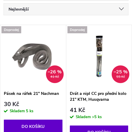
Ř
Nejlevnější
a
Nejdražší
V
Doprodej
Doprodej
Nejprodávanější
z
ý
Abecedně
e
p
n
i
–26 %
–25 %
41 Kč
55 Kč
í
s
p
Pásek na ráfek 21" Nachman
Drát a nipl CC pro přední kolo
21'' KTM, Husqvarna
p
30 Kč
r
41 Kč
Skladem
5 ks
r
Skladem
>5 ks
o
DO KOŠÍKU