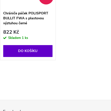
Chrániče páček POLISPORT
BULLIT FWA s plastovou
výztuhou černé
822 Kč
Skladem
1 ks
DO KOŠÍKU
O
v
l
Z
á