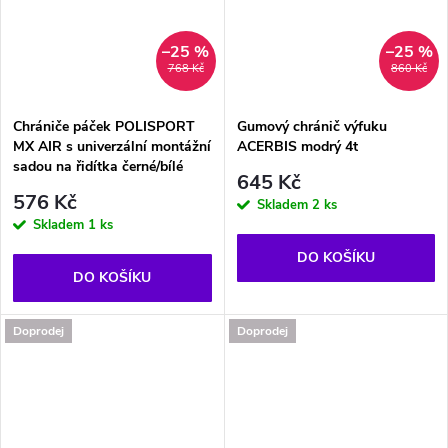
–25 %
–25 %
768 Kč
860 Kč
Chrániče páček POLISPORT
Gumový chránič výfuku
MX AIR s univerzální montážní
ACERBIS modrý 4t
sadou na řidítka černé/bílé
645 Kč
576 Kč
Skladem
2 ks
Skladem
1 ks
DO KOŠÍKU
DO KOŠÍKU
Doprodej
Doprodej