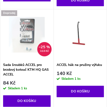
o
DO KOŠÍKU
d
d
Doprodej
u
u
k
k
t
t
–25 %
113 Kč
ů
ů
Sada šroubků ACCEL pro
ACCEL hák na pružiny výfuku
brzdový kotouč KTM HQ GAS
140 Kč
ACCEL
Skladem
1 ks
84 Kč
Skladem
1 ks
DO KOŠÍKU
DO KOŠÍKU