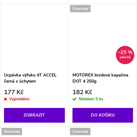
Doprodej
–25 %
243 Kč
Ucpávka výfuku 4T ACCEL
MOTOREX brzdová kapalina
černá s úchytem
DOT 4 250g
177 Kč
182 Kč
Vyprodáno
Skladem
5 ks
ZOBRAZIT
DO KOŠÍKU
Doprodej
Doprodej