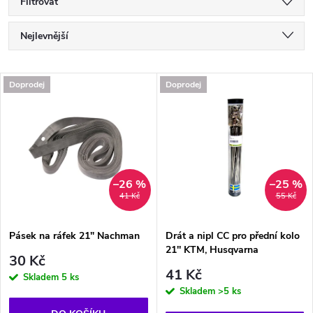
Filtrovat
Ř
Nejlevnější
a
Nejdražší
V
Doprodej
Doprodej
Nejprodávanější
z
ý
Abecedně
e
p
n
i
–26 %
–25 %
41 Kč
55 Kč
í
s
p
Pásek na ráfek 21" Nachman
Drát a nipl CC pro přední kolo
21'' KTM, Husqvarna
p
30 Kč
r
41 Kč
Skladem
5 ks
r
Skladem
>5 ks