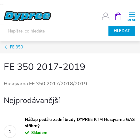
--
Přejít
NÁKUPNÍ
KOŠÍK
na
obsah
HLEDAT
FE 350
FE 350 2017-2019
Husqvarna FE 350 2017/2018/2019
Nejprodávanější
Nášlap pedálu zadní brzdy DYPREE KTM Husqvarna GAS
stříbrný
Skladem