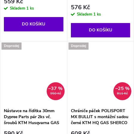
559 Kč
576 Kč
Skladem
1 ks
Skladem
1 ks
DO KOŠÍKU
DO KOŠÍKU
Doprodej
Doprodej
–37 %
–25 %
950 Kč
811 Kč
Nástavce na řídítka 30mm
Chrániče páček POLISPORT
Dypree Parts pár 2ks vč.
MX BULLIT s montážní sadou
šroubů KTM Husqvarna GAS
černé KTM HQ GAS SHERCO
590 Kč
608 Kč