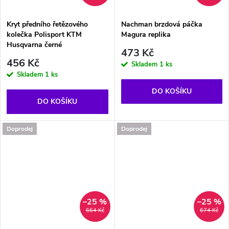
Kryt předního řetězového
Nachman brzdová páčka
kolečka Polisport KTM
Magura replika
Husqvarna černé
473 Kč
456 Kč
Skladem
1 ks
Skladem
1 ks
DO KOŠÍKU
DO KOŠÍKU
Doprodej
Doprodej
–25 %
–25 %
664 Kč
674 Kč