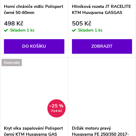
Horní chrániče vidlic Polisport
Hliníková rozeta JT RACELITE
černé 50-60mm
KTM Husqvarna GASGAS
498 Kč
505 Kč
Skladem
1 ks
Skladem
1 ks
DO KOŠÍKU
ZOBRAZIT
Doprodej
–25 %
714 Kč
Kryt víka zapalování Polisport
Držák motoru pravý
černý KTM Husqvarna GAS
Husqvarna FE 250/350 2017-