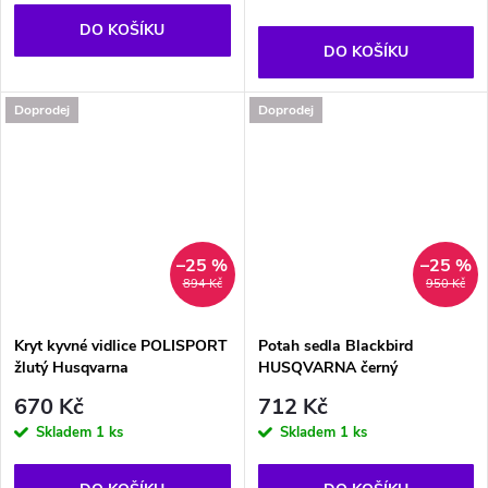
DO KOŠÍKU
DO KOŠÍKU
Doprodej
Doprodej
–25 %
–25 %
894 Kč
950 Kč
Kryt kyvné vidlice POLISPORT
Potah sedla Blackbird
žlutý Husqvarna
HUSQVARNA černý
670 Kč
712 Kč
Skladem
1 ks
Skladem
1 ks