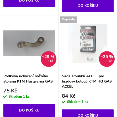
o
DO KOŠÍKU
o
DO KOŠÍKU
d
d
Doprodej
u
u
k
k
t
t
–29 %
–25 %
107 Kč
113 Kč
ů
ů
Podkova uchycení nožního
Sada šroubků ACCEL pro
stojanu KTM Husqvarna GAS
brzdový kotouč KTM HQ GAS
ACCEL
75 Kč
84 Kč
Skladem
1 ks
Skladem
1 ks
DO KOŠÍKU
DO KOŠÍKU