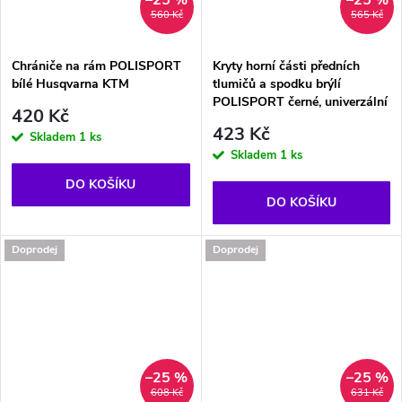
560 Kč
565 Kč
Chrániče na rám POLISPORT
Kryty horní části předních
bílé Husqvarna KTM
tlumičů a spodku brýlí
POLISPORT černé, univerzální
420 Kč
423 Kč
Skladem
1 ks
Skladem
1 ks
DO KOŠÍKU
DO KOŠÍKU
Doprodej
Doprodej
–25 %
–25 %
608 Kč
631 Kč