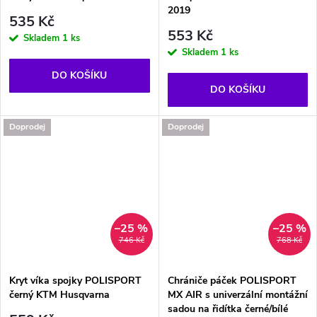
2019
535 Kč
553 Kč
Skladem
1 ks
Skladem
1 ks
DO KOŠÍKU
DO KOŠÍKU
Doprodej
Doprodej
–25 %
–25 %
746 Kč
768 Kč
Kryt víka spojky POLISPORT
Chrániče páček POLISPORT
černý KTM Husqvarna
MX AIR s univerzální montážní
sadou na řidítka černé/bílé