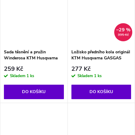
–29 %
395 Kč
Sada těsnění a pružin
Ložisko předního kola originál
Winderosa KTM Husqvarna
KTM Husqvarna GASGAS
259 Kč
277 Kč
Skladem
1 ks
Skladem
1 ks
DO KOŠÍKU
DO KOŠÍKU