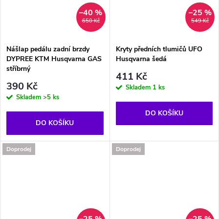
–40 %
–25 %
650 Kč
549 Kč
Nášlap pedálu zadní brzdy
Kryty předních tlumičů UFO
DYPREE KTM Husqvarna GAS
Husqvarna šedá
stříbrný
411 Kč
390 Kč
Skladem
1 ks
Skladem
>5 ks
DO KOŠÍKU
DO KOŠÍKU
Doprodej
Doprodej
–25 %
–25 %