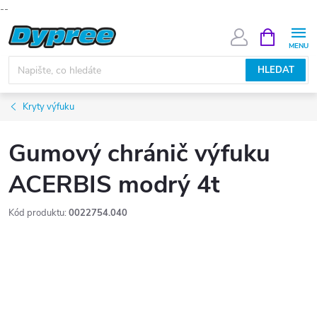
--
Přejít
NÁKUPNÍ
KOŠÍK
na
obsah
HLEDAT
Kryty výfuku
Gumový chránič výfuku
ACERBIS modrý 4t
Kód produktu:
0022754.040