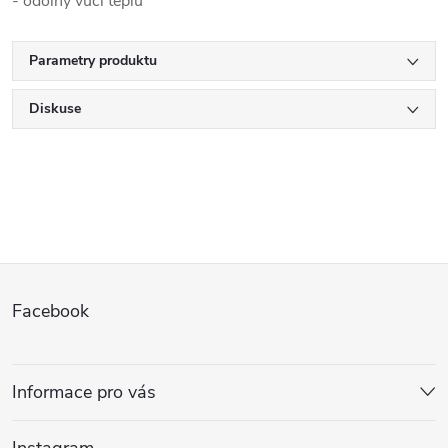
- odolný vůči teplu
Parametry produktu
Diskuse
Z
Facebook
á
p
Informace pro vás
a