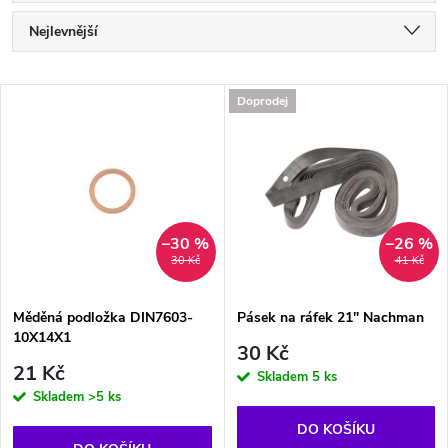
Ř
Nejlevnější
a
Nejdražší
V
Doprodej
Nejprodávanější
z
ý
Abecedně
e
p
n
i
–30 %
–26 %
30 Kč
41 Kč
í
s
p
Měděná podložka DIN7603-
Pásek na ráfek 21" Nachman
10X14X1
p
30 Kč
r
21 Kč
Skladem
5 ks
r
Skladem
>5 ks
o
DO KOŠÍKU