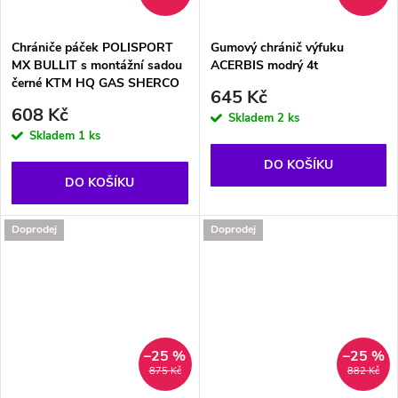
Chrániče páček POLISPORT
Gumový chránič výfuku
MX BULLIT s montážní sadou
ACERBIS modrý 4t
černé KTM HQ GAS SHERCO
645 Kč
608 Kč
Skladem
2 ks
Skladem
1 ks
DO KOŠÍKU
DO KOŠÍKU
Doprodej
Doprodej
–25 %
–25 %
875 Kč
882 Kč