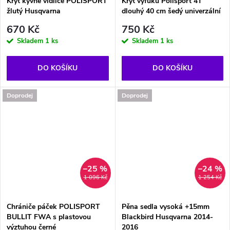
Kryt kyvné vidlice POLISPORT
Kryt výfuku Polisport 4T
žlutý Husqvarna
dlouhý 40 cm šedý univerzální
670 Kč
750 Kč
Skladem
1 ks
Skladem
1 ks
DO KOŠÍKU
DO KOŠÍKU
Doprodej
Doprodej
–25 %
–24 %
1 096 Kč
1 254 Kč
Chrániče páček POLISPORT
Pěna sedla vysoká +15mm
BULLIT FWA s plastovou
Blackbird Husqvarna 2014-
výztuhou černé
2016