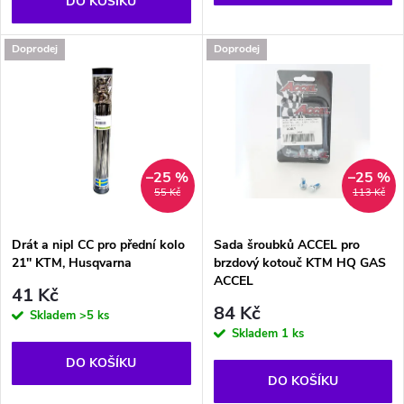
o
DO KOŠÍKU
d
d
Doprodej
Doprodej
u
u
k
k
t
t
–25 %
–25 %
55 Kč
113 Kč
ů
ů
Drát a nipl CC pro přední kolo
Sada šroubků ACCEL pro
21'' KTM, Husqvarna
brzdový kotouč KTM HQ GAS
ACCEL
41 Kč
84 Kč
Skladem
>5 ks
Skladem
1 ks
DO KOŠÍKU
DO KOŠÍKU