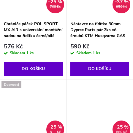
–25 %
–37 %
768 Kč
950 Kč
Chrániče páček POLISPORT
Nástavce na řídítka 30mm
MX AIR s univerzální montážní
Dypree Parts pár 2ks vč.
sadou na řidítka černé/bílé
šroubů KTM Husqvarna GAS
576 Kč
590 Kč
Skladem
1 ks
Skladem
1 ks
DO KOŠÍKU
DO KOŠÍKU
Doprodej
–25 %
–25 %
811 Kč
860 Kč