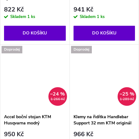
822 Kč
941 Kč
Skladem
1 ks
Skladem
1 ks
DO KOŠÍKU
DO KOŠÍKU
Doprodej
Doprodej
–24 %
–25 %
1 266 Kč
1 289 Kč
Accel boční stojan KTM
Klemy na řidítka Handlebar
Husqvarna modrý
Support 32 mm KTM originál
950 Kč
966 Kč