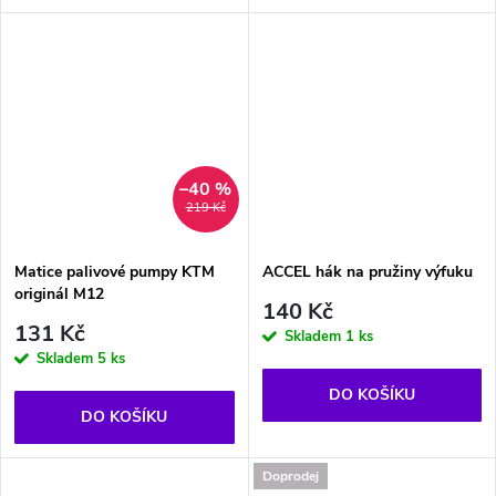
–40 %
219 Kč
Matice palivové pumpy KTM
ACCEL hák na pružiny výfuku
originál M12
140 Kč
131 Kč
Skladem
1 ks
Skladem
5 ks
DO KOŠÍKU
DO KOŠÍKU
Doprodej