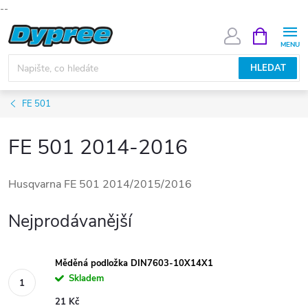
--
Přejít
NÁKUPNÍ
KOŠÍK
na
obsah
HLEDAT
FE 501
FE 501 2014-2016
Husqvarna FE 501 2014/2015/2016
Nejprodávanější
Měděná podložka DIN7603-10X14X1
Skladem
21 Kč