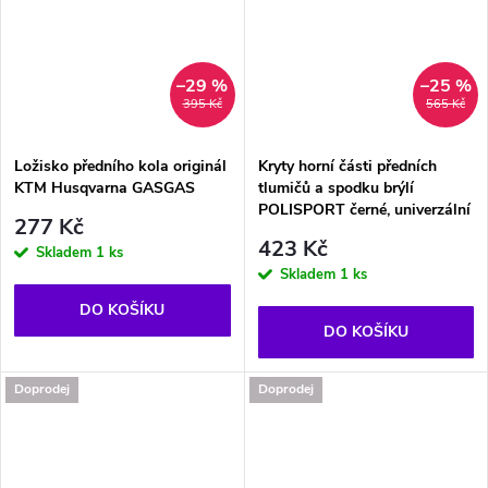
–29 %
–25 %
395 Kč
565 Kč
Ložisko předního kola originál
Kryty horní části předních
KTM Husqvarna GASGAS
tlumičů a spodku brýlí
POLISPORT černé, univerzální
277 Kč
423 Kč
Skladem
1 ks
Skladem
1 ks
DO KOŠÍKU
DO KOŠÍKU
Doprodej
Doprodej