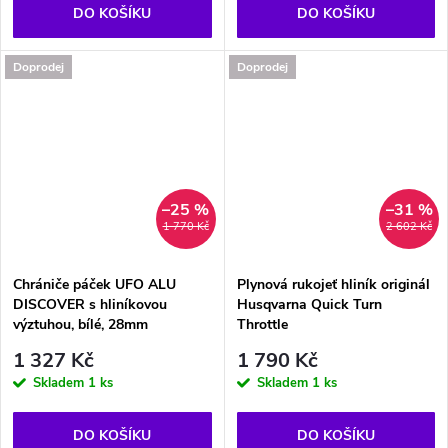
DO KOŠÍKU
DO KOŠÍKU
Doprodej
Doprodej
–25 %
–31 %
1 770 Kč
2 602 Kč
Chrániče páček UFO ALU
Plynová rukojeť hliník originál
DISCOVER s hliníkovou
Husqvarna Quick Turn
výztuhou, bílé, 28mm
Throttle
1 327 Kč
1 790 Kč
Skladem
1 ks
Skladem
1 ks
DO KOŠÍKU
DO KOŠÍKU