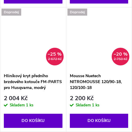
Doprodej
Doprodej
–25 %
–20 %
2 672 Kč
2 750 Kč
Hliníkový kryt předního
Mousse Nuetech
brzdového kotouče FM-PARTS
NITROMOUSSE 120/90-18,
pro Husqvarna, modrý
120/100-18
2 004 Kč
2 200 Kč
Skladem
1 ks
Skladem
1 ks
DO KOŠÍKU
DO KOŠÍKU