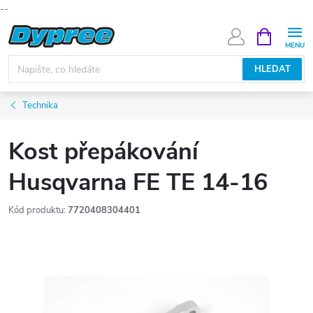
--
Přejít
NÁKUPNÍ
KOŠÍK
na
obsah
HLEDAT
Technika
Kost přepákování
Husqvarna FE TE 14-16
Kód produktu:
7720408304401