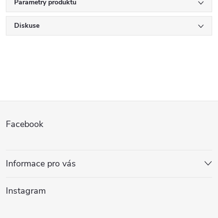
Parametry produktu
Diskuse
Z
Facebook
á
p
Informace pro vás
a
Instagram
t