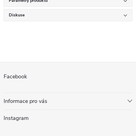
Parametry produktu
Diskuse
Z
Facebook
á
p
Informace pro vás
a
Instagram
t