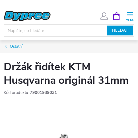
--
Přejít
NÁKUPNÍ
KOŠÍK
na
obsah
HLEDAT
Ostatní
Držák řidítek KTM
Husqvarna originál 31mm
Kód produktu:
79001939031