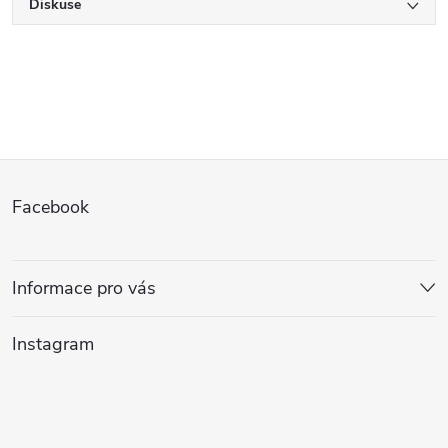
Diskuse
Z
Facebook
á
p
Informace pro vás
a
Instagram
t
í