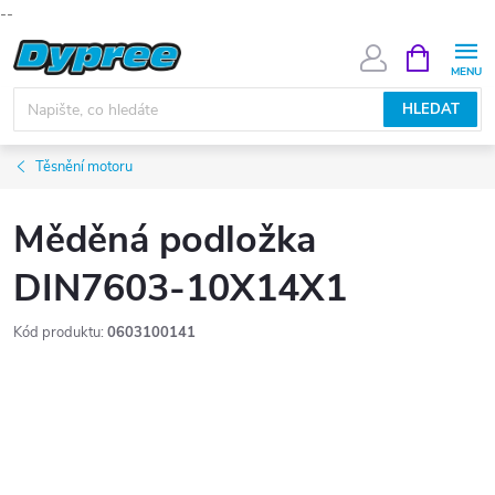
--
Přejít
NÁKUPNÍ
KOŠÍK
na
obsah
HLEDAT
Těsnění motoru
Měděná podložka
DIN7603-10X14X1
Kód produktu:
0603100141