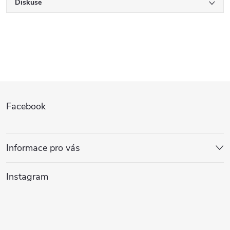
Diskuse
Z
Facebook
á
p
Informace pro vás
a
Instagram
t
í