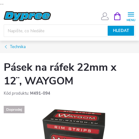
--
Přejít
NÁKUPNÍ
KOŠÍK
na
obsah
HLEDAT
Technika
Pásek na ráfek 22mm x
12¨, WAYGOM
Kód produktu:
M491-094
Doprodej