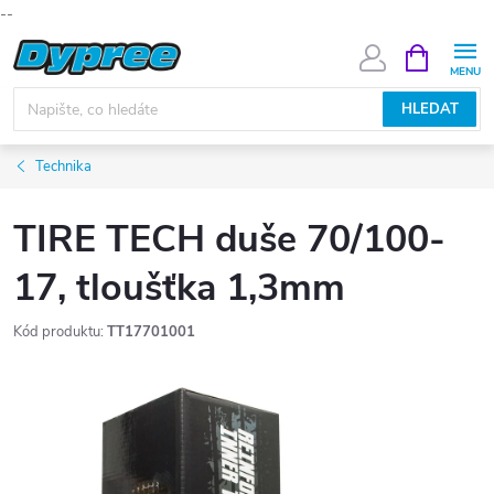
--
Přejít
NÁKUPNÍ
KOŠÍK
na
obsah
HLEDAT
Technika
TIRE TECH duše 70/100-
17, tloušťka 1,3mm
Kód produktu:
TT17701001