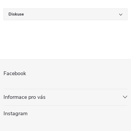
Diskuse
Z
Facebook
á
p
Informace pro vás
a
Instagram
t