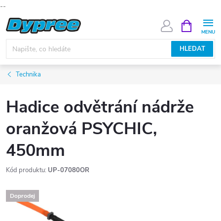
--
Přejít
NÁKUPNÍ
KOŠÍK
na
obsah
HLEDAT
Technika
Hadice odvětrání nádrže
oranžová PSYCHIC,
450mm
Kód produktu:
UP-07080OR
Doprodej