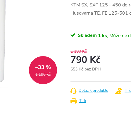
KTM SX, SXF 125 - 450 do 
Husqvarna TE, FE 125-501 
Skladem
1 ks
1 190 Kč
790 Kč
–33 %
653 Kč bez DPH
1 190 Kč
Měrná
cena:
Dotaz k produktu
Hlí
Tisk