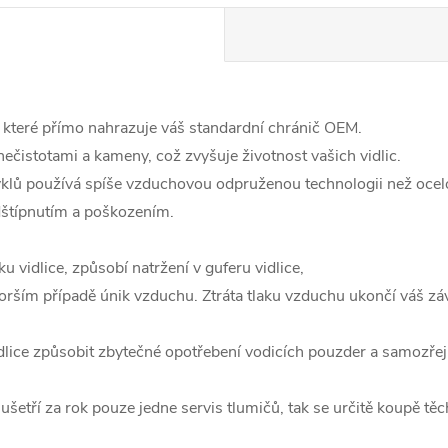
 které přímo nahrazuje váš standardní chránič OEM.
ečistotami a kameny, což zvyšuje životnost vašich vidlic.
 používá spíše vzduchovou odpruženou technologii než ocelov
dštípnutím a poškozením.
 vidlice, způsobí natržení v guferu vidlice,
orším případě únik vzduchu. Ztráta tlaku vzduchu ukončí váš z
lice způsobit zbytečné opotřebení vodicích pouzder a samozře
tří za rok pouze jedne servis tlumičů, tak se určitě koupě těch