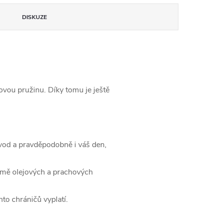
DISKUZE
ou pružinu. Díky tomu je ještě
ávod a pravděpodobně i váš den,
jmě olejových a prachových
to chráničů vyplatí.