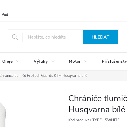
Podmínky ochrany osobních údajů
Blog
Vrácení zboží
HLEDAT
Oleje
Výfuky
Motor
Příslušenstv
Chrániče tlumičů ProTech Guards KTM Husqvarna bílé
Chrániče tlumi
Husqvarna bílé
Kód produktu:
TYPE1.5WHITE