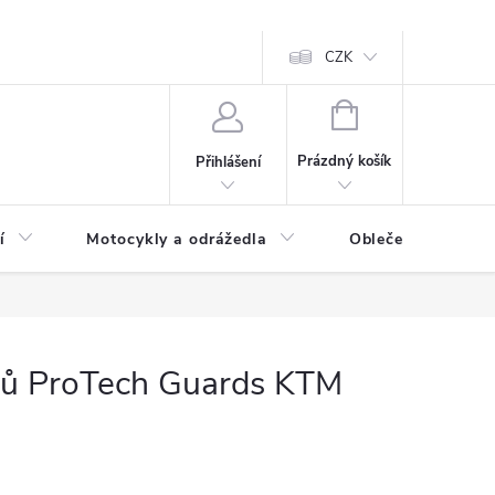
CZK
NÁKUPNÍ
KOŠÍK
Prázdný košík
Přihlášení
í
Motocykly a odrážedla
Oblečení a doplňk
čů ProTech Guards KTM