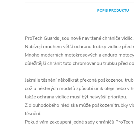
POPIS PRODUKTU
ProTech Guards jsou nově navržené chrániče vidlic,
Nabízejí mnohem větší ochranu trubky vidlice před n
Mnoho moderních motokrosových a enduro motocyklů
důležitější chránit tuto chromovanou trubku před o
Jakmile těsnění několikrát překoná poškozenou trubku
což u některých modelů způsobí únik oleje nebo v h
takže ochrana vidlice musí být nejvyšší prioritou.
Z dlouhodobého hlediska může poškození trubky vid
těsnění.
Pokud vám zakoupení jedné sady chráničů ProTech uše