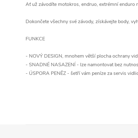
Ať už závodíte motokros, endruo, extrémní enduro 
Dokončete všechny své závody, získávejte body, vyh
FUNKCE
- NOVÝ DESIGN, mnohem větší plocha ochrany vidl
- SNADNÉ NASAZENÍ - lze namontovat bez nutnost
- ÚSPORA PENĚZ - šetří vám peníze za servis vidlic
Z