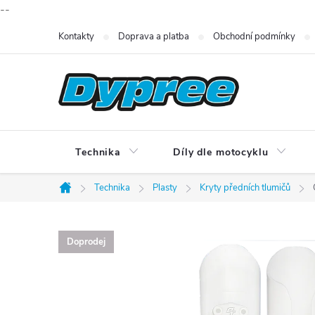
--
Přejít
Kontakty
Doprava a platba
Obchodní podmínky
na
obsah
Technika
Díly dle motocyklu
Technika
Plasty
Kryty předních tlumičů
Domů
Doprodej