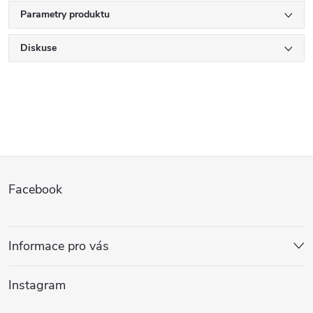
Parametry produktu
Diskuse
Z
Facebook
á
p
Informace pro vás
a
Instagram
t