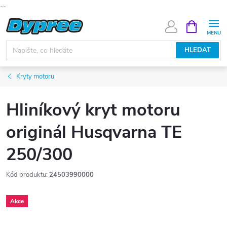
--
Přejít
NÁKUPNÍ
KOŠÍK
na
obsah
HLEDAT
Kryty motoru
Hliníkový kryt motoru
originál Husqvarna TE
250/300
Kód produktu:
24503990000
Akce