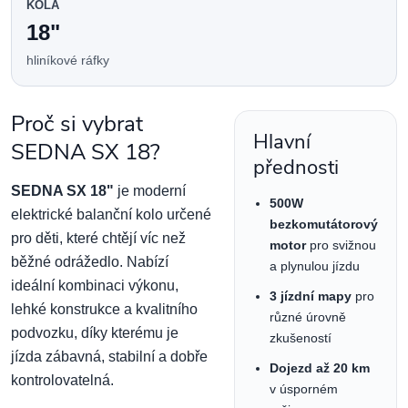
KOLA
18"
hliníkové ráfky
Proč si vybrat
Hlavní
SEDNA SX 18?
přednosti
SEDNA SX 18"
je moderní
500W
elektrické balanční kolo určené
bezkomutátorový
pro děti, které chtějí víc než
motor
pro svižnou
běžné odrážedlo. Nabízí
a plynulou jízdu
ideální kombinaci výkonu,
3 jízdní mapy
pro
lehké konstrukce a kvalitního
různé úrovně
podvozku, díky kterému je
zkušeností
jízda zábavná, stabilní a dobře
Dojezd až 20 km
kontrolovatelná.
v úsporném