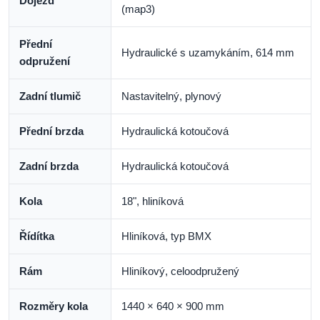
Dojezd
(map3)
Přední
Hydraulické s uzamykáním, 614 mm
odpružení
Zadní tlumič
Nastavitelný, plynový
Přední brzda
Hydraulická kotoučová
Zadní brzda
Hydraulická kotoučová
Kola
18", hliníková
Řídítka
Hliníková, typ BMX
Rám
Hliníkový, celoodpružený
Rozměry kola
1440 × 640 × 900 mm