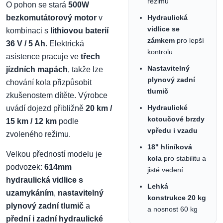
režimu
O pohon se stará
500W
bezkomutátorový motor
v
Hydraulická
vidlice se
kombinaci s
lithiovou baterií
zámkem
pro lepší
36 V / 5 Ah
. Elektrická
kontrolu
asistence pracuje ve
třech
Nastavitelný
jízdních mapách
, takže lze
plynový zadní
chování kola přizpůsobit
tlumič
zkušenostem dítěte. Výrobce
Hydraulické
uvádí dojezd přibližně
20 km /
kotoučové brzdy
15 km / 12 km
podle
vpředu i vzadu
zvoleného režimu.
18" hliníková
Velkou předností modelu je
kola
pro stabilitu a
podvozek:
614mm
jisté vedení
hydraulická vidlice s
Lehká
uzamykáním
,
nastavitelný
konstrukce 20 kg
plynový zadní tlumič
a
a nosnost 60 kg
přední i zadní hydraulické