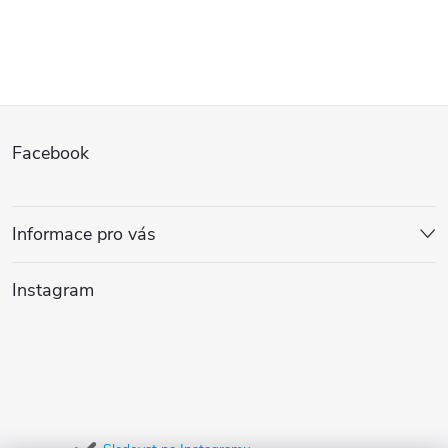
Z
Facebook
á
p
Informace pro vás
a
Instagram
t
í