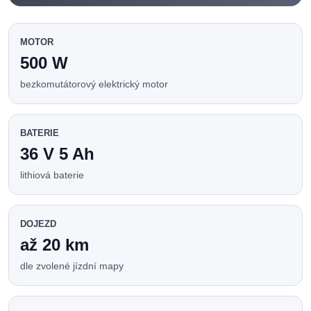
MOTOR
500 W
bezkomutátorový elektrický motor
BATERIE
36 V 5 Ah
lithiová baterie
DOJEZD
až 20 km
dle zvolené jízdní mapy