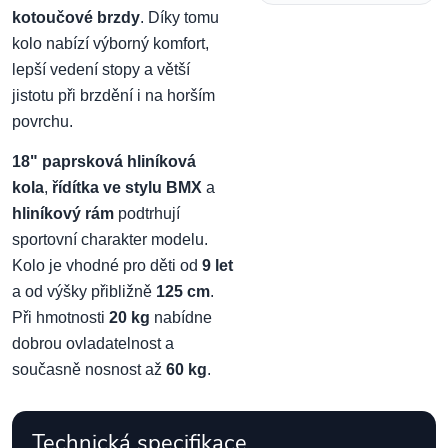
kotoučové brzdy
. Díky tomu
kolo nabízí výborný komfort,
lepší vedení stopy a větší
jistotu při brzdění i na horším
povrchu.
18" paprsková hliníková
kola
,
řídítka ve stylu BMX
a
hliníkový rám
podtrhují
sportovní charakter modelu.
Kolo je vhodné pro děti od
9 let
a od výšky přibližně
125 cm
.
Při hmotnosti
20 kg
nabídne
dobrou ovladatelnost a
současně nosnost až
60 kg
.
Technická specifikace