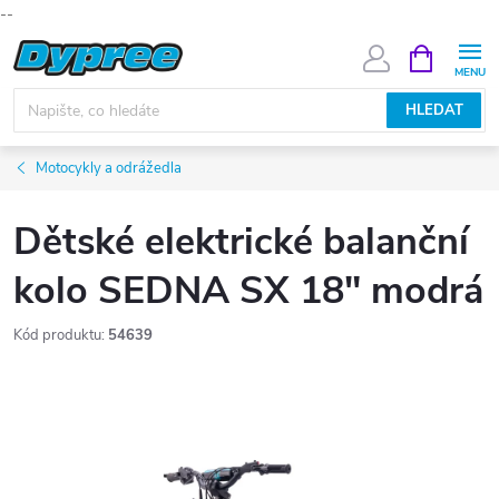
--
Přejít
NÁKUPNÍ
KOŠÍK
na
obsah
HLEDAT
Motocykly a odrážedla
Dětské elektrické balanční
kolo SEDNA SX 18" modrá
Kód produktu:
54639