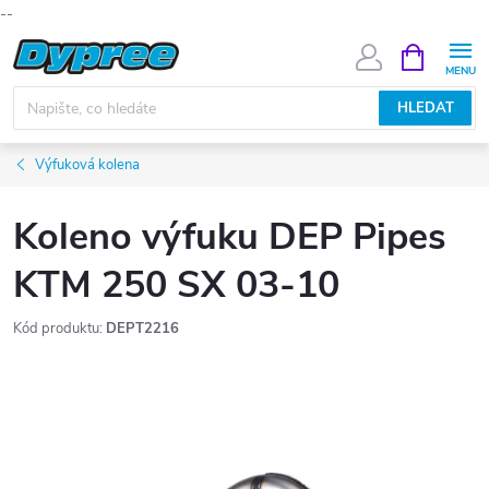
--
Přejít
NÁKUPNÍ
KOŠÍK
na
obsah
HLEDAT
Výfuková kolena
Koleno výfuku DEP Pipes
KTM 250 SX 03-10
Kód produktu:
DEPT2216