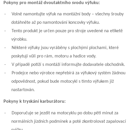
Pokyny pro montáž dvoutaktního svodu výfuku:
-
Volně namontujte výfuk na montážní body – všechny šrouby
dotáhněte až po namontování koncovky výfuku.
-
Tento produkt je určen pouze pro stroje uvedené na etiketě
výrobku.
-
Některé výfuky jsou vyráběny s plochými plochami, které
poskytují vůli pro rám, motoru a hadice vody.
-
V případě potíží s montáží informujte dodavatele obchodník.
-
Prodejce nebo výrobce nepřebírá za výfukový systém žádnou
odpovědnost, pokud bude motocykl s tímto výfukem již
nastartován.
Pokyny k tryskání karburátoru:
-
Doporučuje se jezdit na motocyklu po dobu pěti minut za
normálních jízdních podmínek a poté zkontrolovat zapalovací
svíčku.