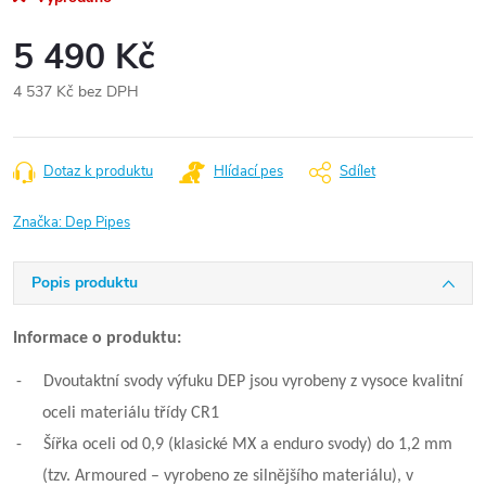
5 490 Kč
4 537 Kč bez DPH
Měrná
cena:
Dotaz k produktu
Hlídací pes
Sdílet
Značka:
Dep Pipes
Popis produktu
Informace o produktu:
-
Dvoutaktní svody výfuku DEP jsou vyrobeny z vysoce kvalitní
oceli materiálu třídy CR1
-
Šířka oceli od 0,9 (klasické MX a enduro svody) do 1,2 mm
(tzv. Armoured – vyrobeno ze silnějšího materiálu), v