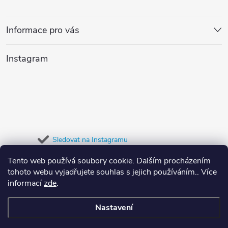
á
p
Informace pro vás
a
Instagram
t
í
Sledovat na Instagramu
Tento web používá soubory cookie. Dalším procházením
Přijímáme online platby
tohoto webu vyjadřujete souhlas s jejich používáním.. Více
informací
zde
.
Nastavení