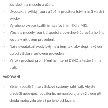
závislosti na modelu a účelu.
-
Dvoutaktní výlisky jsou vyráběny prostřednictvím naší vlastní
výroby
-
Vyrobeno vysoce kvalitním svařováním TIG a MIG.
-
Všechny modely jsou k dispozici v povrchové úpravě z holého
kovu a v niklovém provedení.
-
Naše dvoutaktní svody byly navrženy tak, aby zlepšily výkon
oproti výfuku v sériovém provedení.
-
Výfuky prochází proměření na interní DYNO a testování na
trati.
VAROVÁNÍ
-
Během používání se výfukové systémy zahřívají. Abyste
předešli nebezpečí popálenin, nemanipulujte s výfukem při
chodu motocyklu ale až po jeho ochlazení.