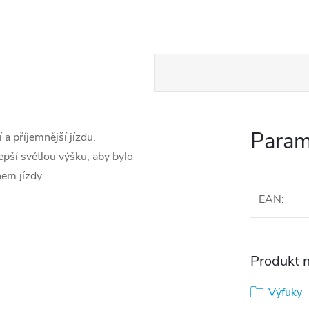
Param
 a příjemnější jízdu.
epší světlou výšku, aby bylo
em jízdy.
EAN
:
Produkt n
Výfuky