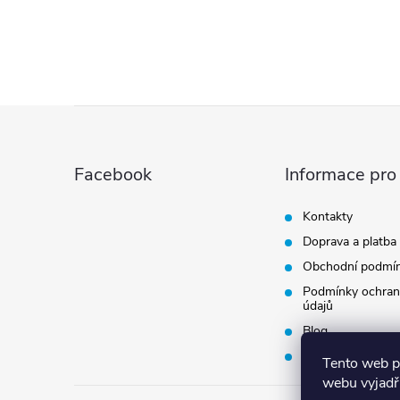
Z
á
Facebook
Informace pro
p
Kontakty
Doprava a platba
a
Obchodní podmí
t
Podmínky ochran
údajů
Blog
í
Vrácení zboží
Tento web p
webu vyjadřu