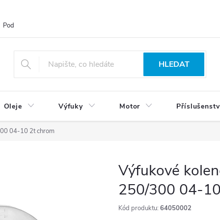
Podmínky ochrany osobních údajů
Blog
Vrácení zboží
HLEDAT
Oleje
Výfuky
Motor
Příslušenstv
300 04-10 2t chrom
Výfukové kole
250/300 04-10
Kód produktu:
64050002