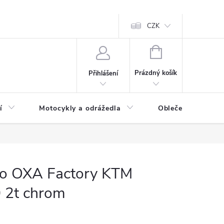
CZK
NÁKUPNÍ
KOŠÍK
Prázdný košík
Přihlášení
í
Motocykly a odrážedla
Oblečení a doplňk
no OXA Factory KTM
 2t chrom