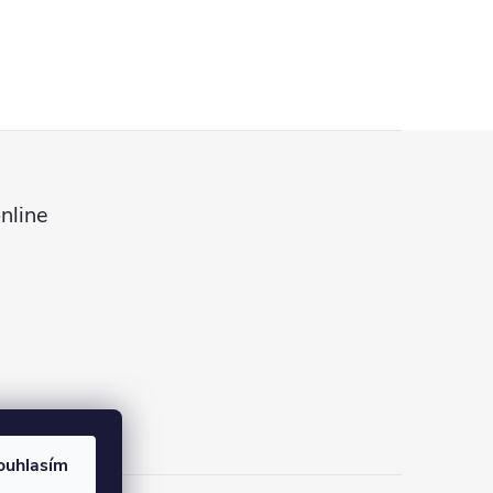
nline
ouhlasím