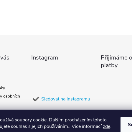
 vás
Instagram
Přijímáme o
platby
nky
y osobních
Sledovat na Instagramu
oužívá soubory cookie. Dalším procházením tohoto
S
jete souhlas s jejich používáním.. Více informací
zde
.