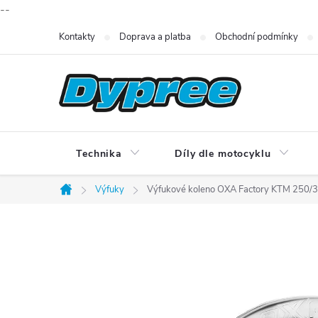
--
Přejít
Kontakty
Doprava a platba
Obchodní podmínky
na
obsah
Technika
Díly dle motocyklu
Výfuky
Výfukové koleno OXA Factory KTM 250/
Domů