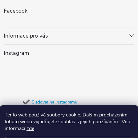
Z
Facebook
á
p
Informace pro vás
a
Instagram
t
í
Sledovat na Instagramu
Tento web používá soubory cookie. Dalším procházením
Přijímáme online platby
tohoto webu vyjadřujete souhlas s jejich používáním.. Více
informací
zde
.