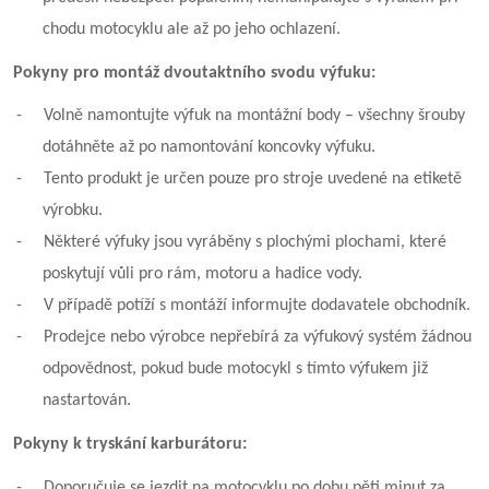
chodu motocyklu ale až po jeho ochlazení.
Pokyny pro montáž dvoutaktního svodu výfuku:
-
Volně namontujte výfuk na montážní body – všechny šrouby
dotáhněte až po namontování koncovky výfuku.
-
Tento produkt je určen pouze pro stroje uvedené na etiketě
výrobku.
-
Některé výfuky jsou vyráběny s plochými plochami, které
poskytují vůli pro rám, motoru a hadice vody.
-
V případě potíží s montáží informujte dodavatele obchodník.
-
Prodejce nebo výrobce nepřebírá za výfukový systém žádnou
odpovědnost, pokud bude motocykl s tímto výfukem již
nastartován.
Pokyny k tryskání karburátoru:
-
Doporučuje se jezdit na motocyklu po dobu pěti minut za