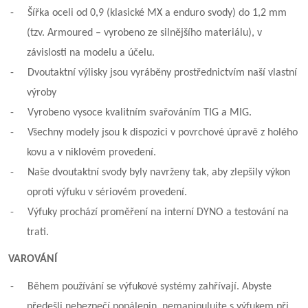
-
Šířka oceli od 0,9 (klasické MX a enduro svody) do 1,2 mm
(tzv. Armoured – vyrobeno ze silnějšího materiálu), v
závislosti na modelu a účelu.
-
Dvoutaktní výlisky jsou vyráběny prostřednictvím naší vlastní
výroby
-
Vyrobeno vysoce kvalitním svařováním TIG a MIG.
-
Všechny modely jsou k dispozici v povrchové úpravě z holého
kovu a v niklovém provedení.
-
Naše dvoutaktní svody byly navrženy tak, aby zlepšily výkon
oproti výfuku v sériovém provedení.
-
Výfuky prochází proměření na interní DYNO a testování na
trati.
VAROVÁNÍ
-
Během používání se výfukové systémy zahřívají. Abyste
předešli nebezpečí popálenin, nemanipulujte s výfukem při