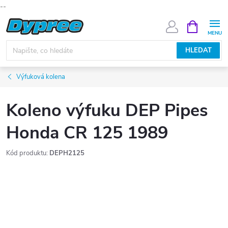
--
Přejít
NÁKUPNÍ
KOŠÍK
na
obsah
HLEDAT
Výfuková kolena
Koleno výfuku DEP Pipes
Honda CR 125 1989
Kód produktu:
DEPH2125