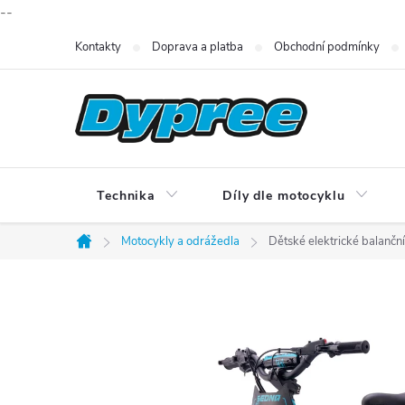
--
Přejít
Kontakty
Doprava a platba
Obchodní podmínky
na
obsah
Technika
Díly dle motocyklu
Motocykly a odrážedla
Dětské elektrické balanč
Domů