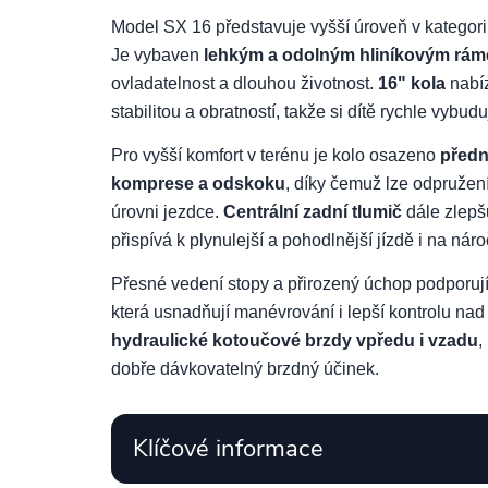
Model SX 16 představuje vyšší úroveň v kategorii
Je vybaven
lehkým a odolným hliníkovým rá
ovladatelnost a dlouhou životnost.
16" kola
nabíz
stabilitou a obratností, takže si dítě rychle vybuduje
Pro vyšší komfort v terénu je kolo osazeno
předn
komprese a odskoku
, díky čemuž lze odpružení
úrovni jezdce.
Centrální zadní tlumič
dále zlepš
přispívá k plynulejší a pohodlnější jízdě i na nár
Přesné vedení stopy a přirozený úchop podporuj
která usnadňují manévrování i lepší kontrolu nad
hydraulické kotoučové brzdy vpředu i vzadu
,
dobře dávkovatelný brzdný účinek.
Klíčové informace