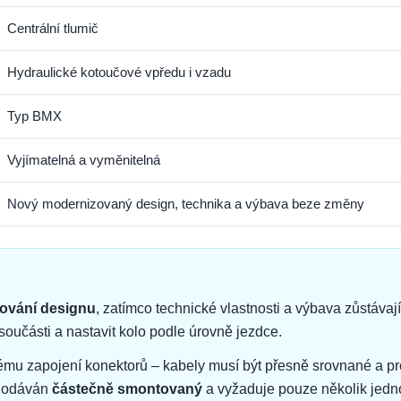
Centrální tlumič
Hydraulické kotoučové vpředu i vzadu
Typ BMX
Vyjímatelná a vyměnitelná
Nový modernizovaný design, technika a výbava beze změny
cování designu
, zatímco technické vlastnosti a výbava zůstáva
oučásti a nastavit kolo podle úrovně jezdce.
nému zapojení konektorů – kabely musí být přesně srovnané a pr
 dodáván
částečně smontovaný
a vyžaduje pouze několik jedn