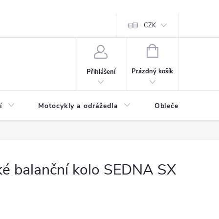
CZK
NÁKUPNÍ
KOŠÍK
Prázdný košík
Přihlášení
í
Motocykly a odrážedla
Oblečení a doplňk
cké balanční kolo SEDNA SX