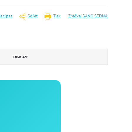
dací pes
Sdílet
Tisk
Značka:
SANO SEDNA
DISKUZE