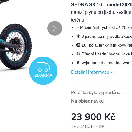
SEDNA SX 16 – model 202
nabízí plynulou jízdu, kvalit
terénu.
⚡ Maximální rychlost až 25 k
🎯 3 jízdní režimy podle zkuše
🛞 16" kola, lehký hliníkový r
🛑 Přední i zadní hydraulické
🔋 Vyjímatelná a snadno vymě
ZDARMA
Detailní informace
ZDARMA
Položka byla vyprodána…
Na objednávku
23 900 Kč
19 752 Kč bez DPH