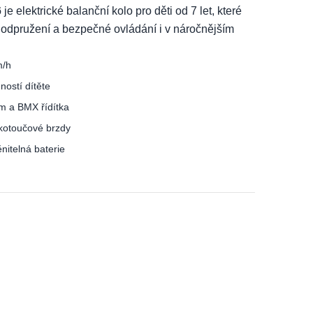
6
je elektrické balanční kolo pro děti od 7 let, které
ní odpružení a bezpečné ovládání i v náročnějším
m/h
ností dítěte
ám a BMX řídítka
 kotoučové brzdy
nitelná baterie