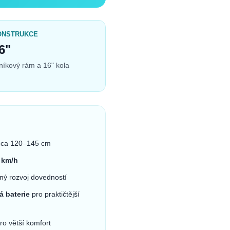
ONSTRUKCE
6"
iníkový rám a 16" kola
cca 120–145 cm
 km/h
ný rozvoj dovedností
á baterie
pro praktičtější
ro větší komfort