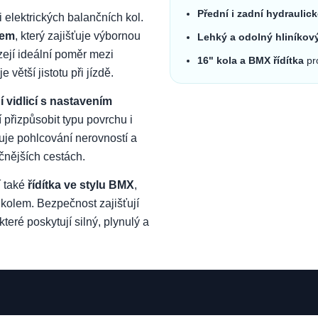
Přední i zadní hydraulic
 elektrických balančních kol.
mem
, který zajišťuje výbornou
Lehký a odolný hliníkov
ejí ideální poměr mezi
16" kola a BMX řídítka
pro
 větší jistotu při jízdě.
í vidlicí s nastavením
 přizpůsobit typu povrchu i
uje pohlcování nerovností a
očnějších cestách.
í také
řídítka ve stylu BMX
,
 kolem. Bezpečnost zajišťují
 které poskytují silný, plynulý a