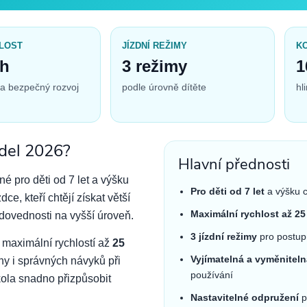
LOST
JÍZDNÍ REŽIMY
K
/h
3 režimy
1
 a bezpečný rozvoj
podle úrovně dítěte
hl
del 2026?
Hlavní přednosti
né pro děti od 7 let a výšku
Pro děti od 7 let
a výšku 
dce, kteří chtějí získat větší
Maximální rychlost až 25
 dovednosti na vyšší úroveň.
3 jízdní režimy
pro postup
 maximální rychlostí až
25
Vyjímatelná a vyměniteln
áhy i správných návyků při
používání
ola snadno přizpůsobit
Nastavitelné odpružení
p