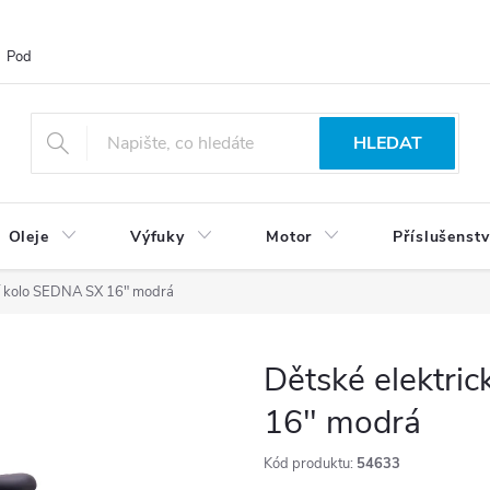
Podmínky ochrany osobních údajů
Blog
Vrácení zboží
HLEDAT
Oleje
Výfuky
Motor
Příslušenstv
ní kolo SEDNA SX 16" modrá
Dětské elektri
16" modrá
Kód produktu:
54633