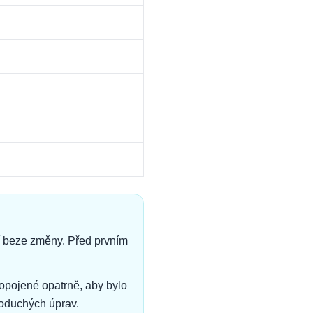
jí beze změny. Před prvním
opojené opatrně, aby bylo
oduchých úprav.