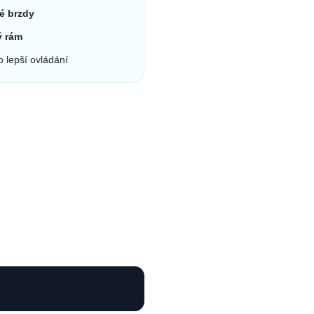
ké brzdy
ý rám
 lepší ovládání