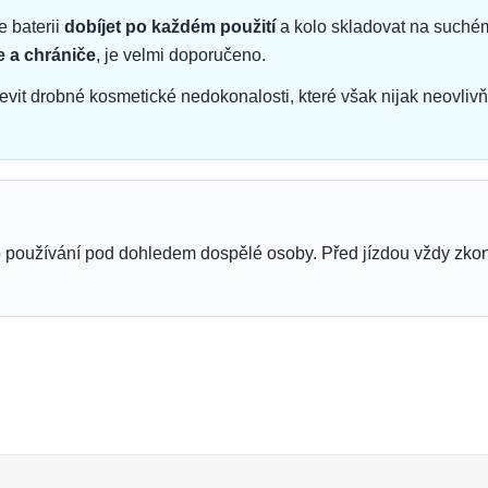
 baterii
dobíjet po každém použití
a kolo skladovat na suchém
e a chrániče
, je velmi doporučeno.
jevit drobné kosmetické nedokonalosti, které však nijak neovlivň
o používání pod dohledem dospělé osoby. Před jízdou vždy zkont