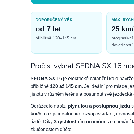
DOPORUČENÝ VĚK
MAX. RYCH
od 7 let
25 km
přibližně 120–145 cm
progresivní
dovedností
Proč si vybrat SEDNA SX 16 mo
SEDNA SX 16
je elektrické balanční kolo navrže
přibližně
120 až 145 cm
. Je ideální pro mladé jez
jistotu v různém terénu a posunout své jezdecké
Odrážedlo nabízí
plynulou a postupnou jízdu
s
km/h
, což je ideální pro rozvoj ovládání, rovnov
jízdě. Díky
3 rychlostním režimům
lze chování k
zkušenostem dítěte.