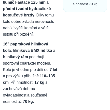
tlumič Fastace 125 mm
a
a nosnost 70 kg
přední i zadní hydraulické
kotoučové brzdy
. Díky tomu
kolo dobře zvládá nerovnosti,
nabízí vyšší komfort a větší
jistotu při brzdění.
16" paprsková hliníková
kola
,
hliníková BMX řídítka
a
hliníkový rám
podtrhují
sportovní charakter modelu.
Kolo je vhodné pro děti od
7 let
a pro výšku přibližně
110–135
cm
. Při hmotnosti
17 kg
si
zachovává dobrou
ovladatelnost a současně
nosnost až
70 kg
.