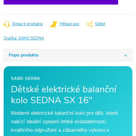
Dotaz k produktu
Hlídací pes
Sdílet
Značka:
SANO SEDNA
Popis produktu
SANO SEDNA
Dětské elektrické balanční
kolo SEDNA SX 16"
Moderní elektrické balanční kolo pro děti, které
nabízí ideální spojení lehké ovladatelnosti,
kvalitního odpružení a zábavného výkonu v