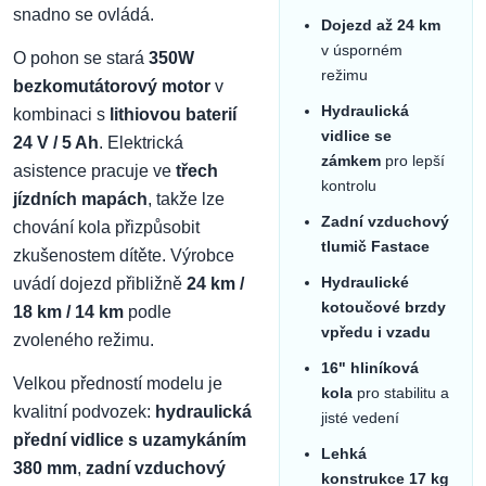
snadno se ovládá.
Dojezd až 24 km
v úsporném
O pohon se stará
350W
režimu
bezkomutátorový motor
v
Hydraulická
kombinaci s
lithiovou baterií
vidlice se
24 V / 5 Ah
. Elektrická
zámkem
pro lepší
asistence pracuje ve
třech
kontrolu
jízdních mapách
, takže lze
Zadní vzduchový
chování kola přizpůsobit
tlumič Fastace
zkušenostem dítěte. Výrobce
Hydraulické
uvádí dojezd přibližně
24 km /
kotoučové brzdy
18 km / 14 km
podle
vpředu i vzadu
zvoleného režimu.
16" hliníková
Velkou předností modelu je
kola
pro stabilitu a
kvalitní podvozek:
hydraulická
jisté vedení
přední vidlice s uzamykáním
Lehká
380 mm
,
zadní vzduchový
konstrukce 17 kg