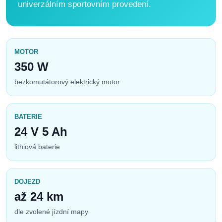
univerzálním sportovním provedení.
MOTOR
350 W
bezkomutátorový elektrický motor
BATERIE
24 V 5 Ah
lithiová baterie
DOJEZD
až 24 km
dle zvolené jízdní mapy