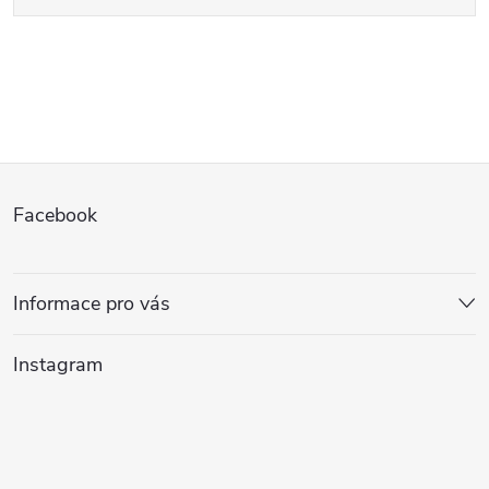
Z
Facebook
á
p
Informace pro vás
a
Instagram
t
í