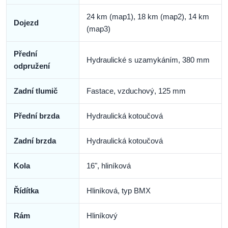
24 km (map1), 18 km (map2), 14 km
Dojezd
(map3)
Přední
Hydraulické s uzamykáním, 380 mm
odpružení
Zadní tlumič
Fastace, vzduchový, 125 mm
Přední brzda
Hydraulická kotoučová
Zadní brzda
Hydraulická kotoučová
Kola
16", hliníková
Řídítka
Hliníková, typ BMX
Rám
Hliníkový