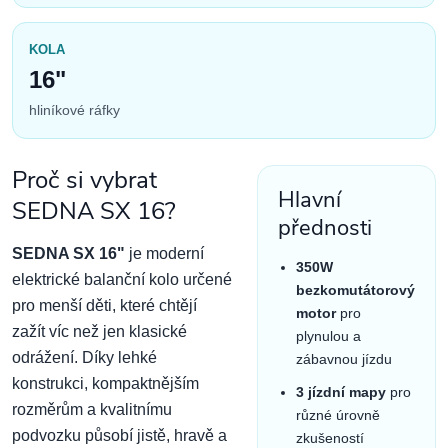
KOLA
16"
hliníkové ráfky
Proč si vybrat
Hlavní
SEDNA SX 16?
přednosti
SEDNA SX 16"
je moderní
350W
elektrické balanční kolo určené
bezkomutátorový
pro menší děti, které chtějí
motor
pro
zažít víc než jen klasické
plynulou a
odrážení. Díky lehké
zábavnou jízdu
konstrukci, kompaktnějším
3 jízdní mapy
pro
rozměrům a kvalitnímu
různé úrovně
podvozku působí jistě, hravě a
zkušeností