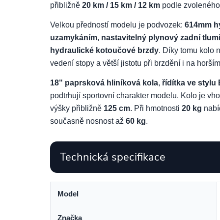
přibližně
20 km / 15 km / 12 km
podle zvoleného
Velkou předností modelu je podvozek:
614mm hyd
uzamykáním
,
nastavitelný plynový zadní tlum
hydraulické kotoučové brzdy
. Díky tomu kolo n
vedení stopy a větší jistotu při brzdění i na horší
18" paprsková hliníková kola
,
řídítka ve styl
podtrhují sportovní charakter modelu. Kolo je vh
výšky přibližně
125 cm
. Při hmotnosti
20 kg
nabí
současně nosnost až
60 kg
.
Technická specifikace
Model
Značka