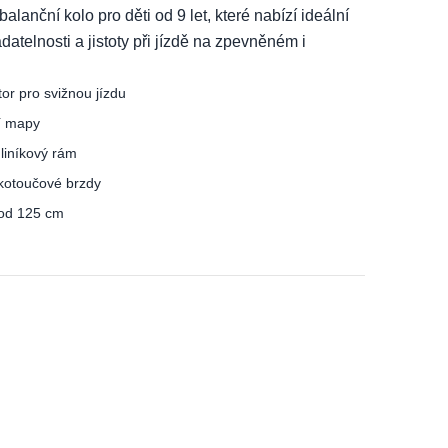
balanční kolo pro děti od 9 let, které nabízí ideální
atelnosti a jistoty při jízdě na zpevněném i
r pro svižnou jízdu
ní mapy
hliníkový rám
 kotoučové brzdy
 od 125 cm