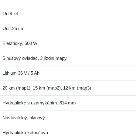
Od 9 let
Od 125 cm
Elektrický, 500 W
Sinusový ovladač, 3 jízdní mapy
Lithium 36 V / 5 Ah
20 km (map1), 15 km (map2), 12 km (map3)
Hydraulické s uzamykáním, 614 mm
Nastavitelný, plynový
Hydraulická kotoučová