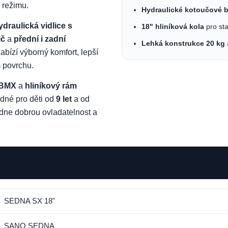
 režimu.
Hydraulické kotoučové b
raulická vidlice s
18" hliníková kola
pro sta
ič
a
přední i zadní
Lehká konstrukce 20 kg
abízí výborný komfort, lepší
m povrchu.
u BMX
a
hliníkový rám
odné pro děti od
9 let
a od
dne dobrou ovladatelnost a
SEDNA SX 18"
SANO SEDNA