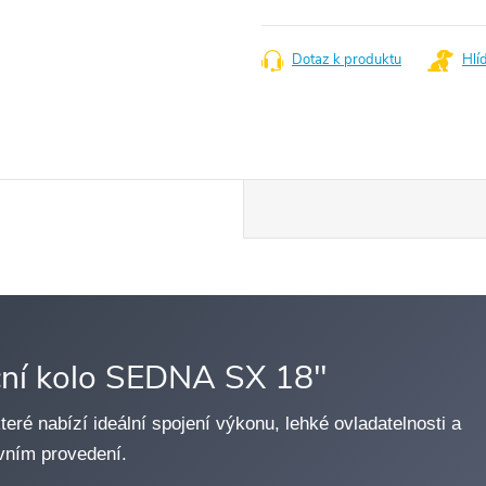
Měrná
cena:
Dotaz k produktu
Hlí
nční kolo SEDNA SX 18"
které nabízí ideální spojení výkonu, lehké ovladatelnosti a
ovním provedení.