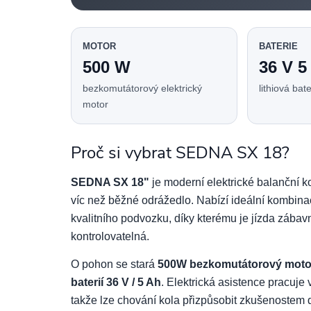
MOTOR
BATERIE
500 W
36 V 5
bezkomutátorový elektrický
lithiová bate
motor
Proč si vybrat SEDNA SX 18?
SEDNA SX 18"
je moderní elektrické balanční kol
víc než běžné odrážedlo. Nabízí ideální kombina
kvalitního podvozku, díky kterému je jízda zábavn
kontrolovatelná.
O pohon se stará
500W bezkomutátorový moto
baterií 36 V / 5 Ah
. Elektrická asistence pracuje
takže lze chování kola přizpůsobit zkušenostem 