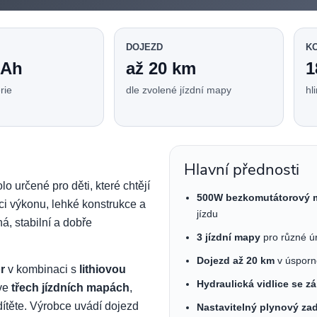
DOJEZD
K
 Ah
až 20 km
1
rie
dle zvolené jízdní mapy
hl
Hlavní přednosti
o určené pro děti, které chtějí
500W bezkomutátorový 
ci výkonu, lehké konstrukce a
jízdu
á, stabilní a dobře
3 jízdní mapy
pro různé ú
Dojezd až 20 km
v úsporn
r
v kombinaci s
lithiovou
Hydraulická vidlice se 
 ve
třech jízdních mapách
,
dítěte. Výrobce uvádí dojezd
Nastavitelný plynový zad