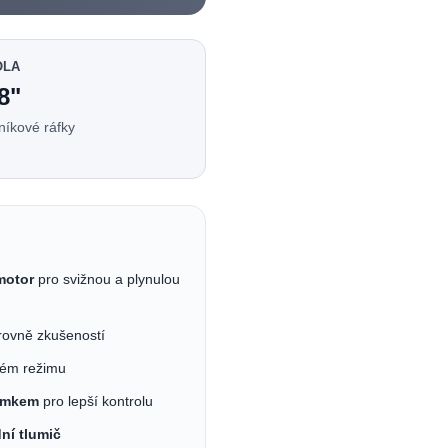
OLA
8"
iníkové ráfky
motor
pro svižnou a plynulou
rovně zkušeností
ém režimu
zámkem
pro lepší kontrolu
ní tlumič