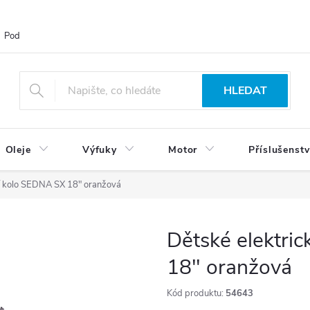
Podmínky ochrany osobních údajů
Blog
Vrácení zboží
HLEDAT
Oleje
Výfuky
Motor
Příslušenstv
ní kolo SEDNA SX 18" oranžová
Dětské elektri
18" oranžová
Kód produktu:
54643