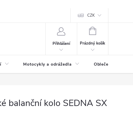
CZK
NÁKUPNÍ
KOŠÍK
Prázdný košík
Přihlášení
í
Motocykly a odrážedla
Oblečení a doplňk
cké balanční kolo SEDNA SX