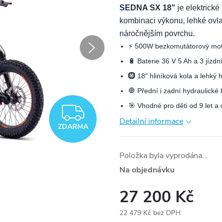
SEDNA SX 18"
je elektrické 
kombinaci výkonu, lehké ovlad
náročnějším povrchu.
⚡ 500W bezkomutátorový moto
🔋 Baterie 36 V 5 Ah a 3 jízd
🛞 18" hliníková kola a lehký 
🛑 Přední i zadní hydraulické
🎯 Vhodné pro děti od 9 let a
ZDARMA
Detailní informace
ZDARMA
Položka byla vyprodána…
Na objednávku
27 200 Kč
22 479 Kč bez DPH