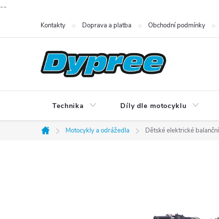
--
Přejít
Kontakty
Doprava a platba
Obchodní podmínky
na
obsah
Technika
Díly dle motocyklu
Motocykly a odrážedla
Dětské elektrické balanč
Domů