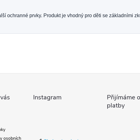
ší ochranné prvky. Produkt je vhodný pro děti se základními z
 vás
Instagram
Přijímáme o
platby
nky
y osobních