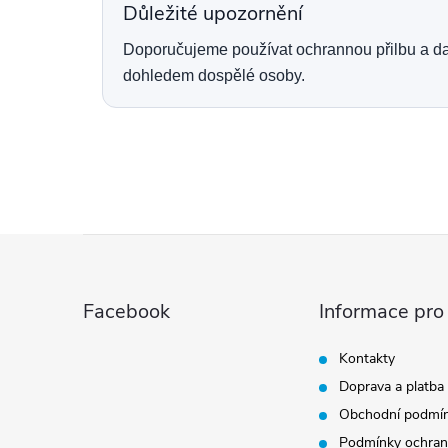
Důležité upozornění
Doporučujeme používat ochrannou přilbu a dal
dohledem dospělé osoby.
Z
á
Facebook
Informace pro
p
Kontakty
Doprava a platba
a
Obchodní podmí
Podmínky ochran