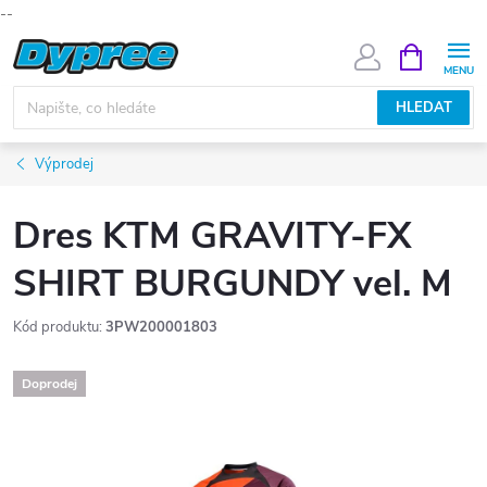
--
Přejít
NÁKUPNÍ
KOŠÍK
na
obsah
HLEDAT
Výprodej
Dres KTM GRAVITY-FX
SHIRT BURGUNDY vel. M
Kód produktu:
3PW200001803
Doprodej