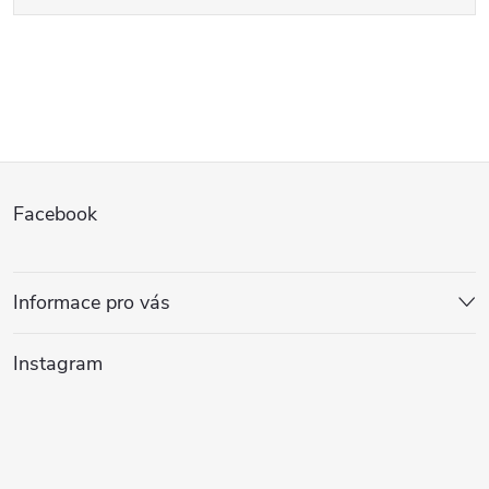
Z
Facebook
á
p
Informace pro vás
a
Instagram
t
í