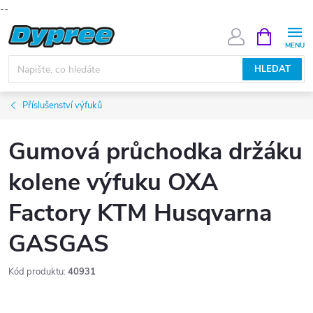
--
Přejít
NÁKUPNÍ
KOŠÍK
na
obsah
HLEDAT
Příslušenství výfuků
Gumová průchodka držáku
kolene výfuku OXA
Factory KTM Husqvarna
GASGAS
Kód produktu:
40931