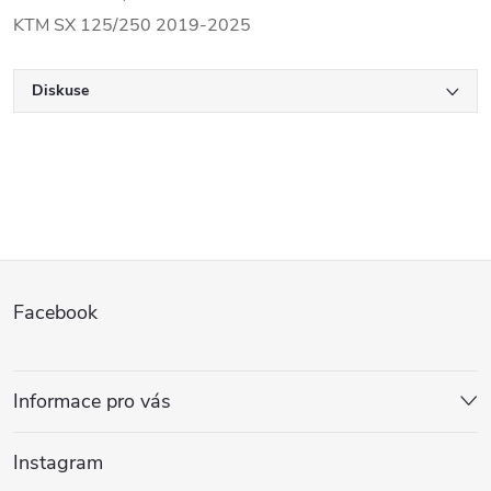
KTM SX 125/250 2019-2025
Diskuse
Z
Facebook
á
p
Informace pro vás
a
Instagram