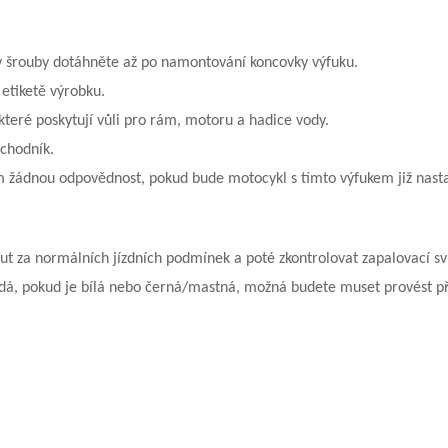
y šrouby dotáhněte až po namontování koncovky výfuku.
etiketě výrobku.
teré poskytují vůli pro rám, motoru a hadice vody.
bchodník.
m žádnou odpovědnost, pokud bude motocykl s tímto výfukem již nast
ut za normálních jízdních podmínek a poté zkontrolovat zapalovací sv
ědá, pokud je bílá nebo černá/mastná, možná budete muset provést př