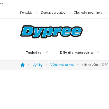
--
Přejít
Kontakty
Doprava a platba
Obchodní podmínky
na
obsah
Technika
Díly dle motocyklu
Výfuky
Výfuková kolena
Koleno výfuku DEP
Domů