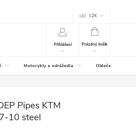
CZK
NÁKUPNÍ
KOŠÍK
Prázdný košík
Přihlášení
í
Motocykly a odrážedla
Oblečení a doplňk
 DEP Pipes KTM
7-10 steel