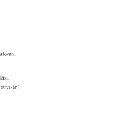
artován.
íčku.
etryskání.