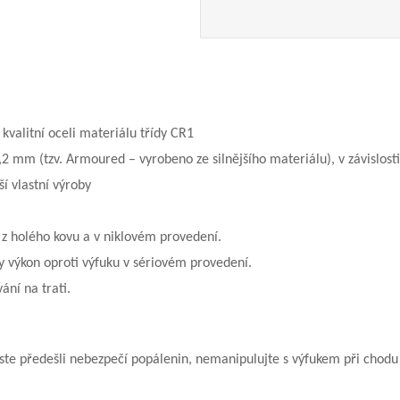
kvalitní oceli materiálu třídy CR1
,2 mm (tzv. Armoured – vyrobeno ze silnějšího materiálu), v závislost
í vlastní výroby
 z holého kovu a v niklovém provedení.
ly výkon oproti výfuku v sériovém provedení.
ní na trati.
ste předešli nebezpečí popálenin, nemanipulujte s výfukem při chodu