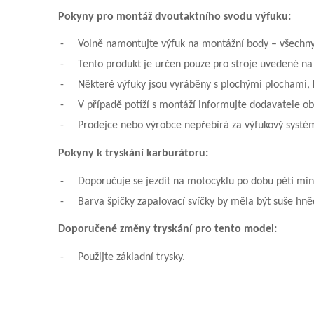
Pokyny pro montáž dvoutaktního svodu výfuku:
-
Volně namontujte výfuk na montážní body – všechn
-
Tento produkt je určen pouze pro stroje uvedené na 
-
Některé výfuky jsou vyráběny s plochými plochami, k
-
V případě potíží s montáží informujte dodavatele o
-
Prodejce nebo výrobce nepřebírá za výfukový systé
Pokyny k tryskání karburátoru:
-
Doporučuje se jezdit na motocyklu po dobu pěti min
-
Barva špičky zapalovací svíčky by měla být suše hn
Doporučené změny tryskání pro tento model:
-
Použijte základní trysky.