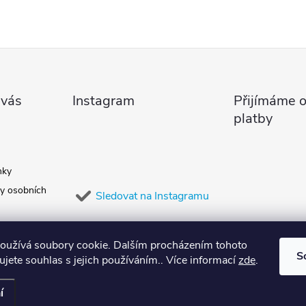
 vás
Instagram
Přijímáme o
platby
nky
y osobních
Sledovat na Instagramu
oužívá soubory cookie. Dalším procházením tohoto
S
jete souhlas s jejich používáním.. Více informací
zde
.
í