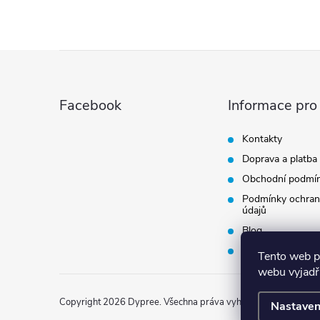
Z
á
Facebook
Informace pro
p
Kontakty
Doprava a platba
a
Obchodní podmí
t
Podmínky ochran
údajů
Blog
í
Vrácení zboží
Tento web p
webu vyjadřu
Copyright 2026
Dypree
. Všechna práva vyhrazena.
Nastaven