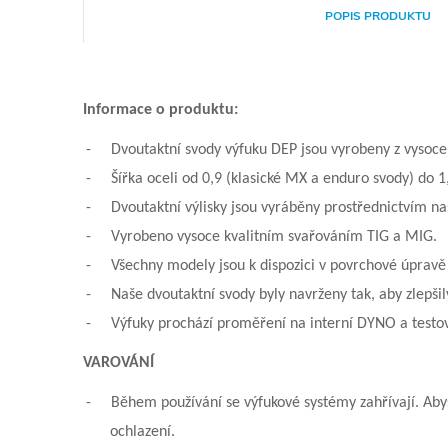
POPIS PRODUKTU
Informace o produktu:
-
Dvoutaktní svody výfuku DEP jsou vyrobeny z vysoce 
-
Šířka oceli od 0,9 (klasické MX a enduro svody) do 1
-
Dvoutaktní výlisky jsou vyráběny prostřednictvím naš
-
Vyrobeno vysoce kvalitním svařováním TIG a MIG.
-
Všechny modely jsou k dispozici v povrchové úpravě
-
Naše dvoutaktní svody byly navrženy tak, aby zlepši
-
Výfuky prochází proměření na interní DYNO a testová
VAROVÁNÍ
-
Během používání se výfukové systémy zahřívají. Aby
ochlazení.