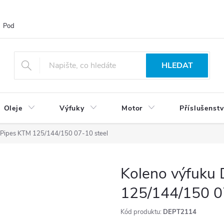
Podmínky ochrany osobních údajů
Blog
Vrácení zboží
HLEDAT
Oleje
Výfuky
Motor
Příslušenstv
 Pipes KTM 125/144/150 07-10 steel
Koleno výfuku
125/144/150 0
Kód produktu:
DEPT2114