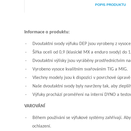
POPIS PRODUKTU
Informace o produktu:
-
Dvoutaktní svody výfuku DEP jsou vyrobeny z vysoce 
-
Šířka oceli od 0,9 (klasické MX a enduro svody) do 1
-
Dvoutaktní výlisky jsou vyráběny prostřednictvím naš
-
Vyrobeno vysoce kvalitním svařováním TIG a MIG.
-
Všechny modely jsou k dispozici v povrchové úpravě
-
Naše dvoutaktní svody byly navrženy tak, aby zlepši
-
Výfuky prochází proměření na interní DYNO a testová
VAROVÁNÍ
-
Během používání se výfukové systémy zahřívají. Aby
ochlazení.