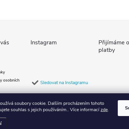
 vás
Instagram
Přijímáme o
platby
nky
y osobních
Sledovat na Instagramu
oužívá soubory cookie. Dalším procházením tohoto
S
jete souhlas s jejich používáním.. Více informací
zde
.
í