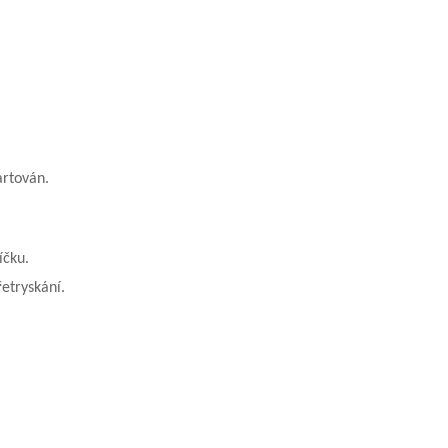
artován.
íčku.
etryskání.