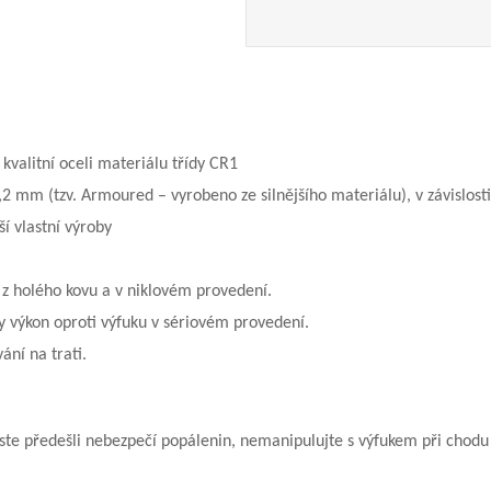
kvalitní oceli materiálu třídy CR1
,2 mm (tzv. Armoured – vyrobeno ze silnějšího materiálu), v závislost
í vlastní výroby
 z holého kovu a v niklovém provedení.
ly výkon oproti výfuku v sériovém provedení.
ní na trati.
ste předešli nebezpečí popálenin, nemanipulujte s výfukem při chodu