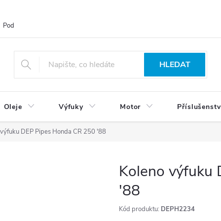
Podmínky ochrany osobních údajů
Blog
Vrácení zboží
HLEDAT
Oleje
Výfuky
Motor
Příslušenstv
 výfuku DEP Pipes Honda CR 250 '88
Koleno výfuku
'88
Kód produktu:
DEPH2234