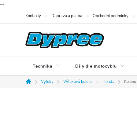
--
Přejít
Kontakty
Doprava a platba
Obchodní podmínky
na
obsah
Technika
Díly dle motocyklu
Výfuky
Výfuková kolena
Honda
Koleno
Domů