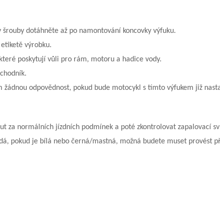
y šrouby dotáhněte až po namontování koncovky výfuku.
etiketě výrobku.
teré poskytují vůli pro rám, motoru a hadice vody.
bchodník.
m žádnou odpovědnost, pokud bude motocykl s tímto výfukem již nast
ut za normálních jízdních podmínek a poté zkontrolovat zapalovací sv
ědá, pokud je bílá nebo černá/mastná, možná budete muset provést př