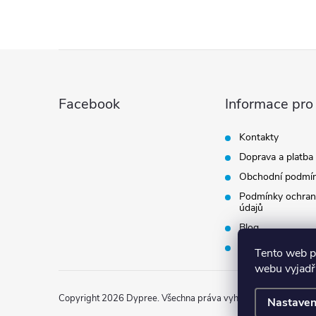
Z
á
Facebook
Informace pro
p
Kontakty
Doprava a platba
a
Obchodní podmí
t
Podmínky ochran
údajů
Blog
í
Vrácení zboží
Tento web p
webu vyjadřu
Copyright 2026
Dypree
. Všechna práva vyhrazena.
Nastaven