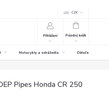
CZK
NÁKUPNÍ
KOŠÍK
Prázdný košík
Přihlášení
í
Motocykly a odrážedla
Oblečení a doplňk
 DEP Pipes Honda CR 250