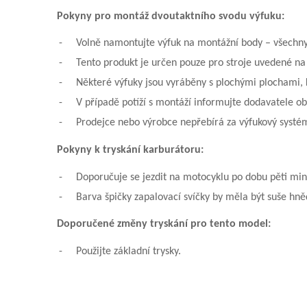
Pokyny pro montáž dvoutaktního svodu výfuku:
-
Volně namontujte výfuk na montážní body – všechn
-
Tento produkt je určen pouze pro stroje uvedené na 
-
Některé výfuky jsou vyráběny s plochými plochami, k
-
V případě potíží s montáží informujte dodavatele o
-
Prodejce nebo výrobce nepřebírá za výfukový systé
Pokyny k tryskání karburátoru:
-
Doporučuje se jezdit na motocyklu po dobu pěti min
-
Barva špičky zapalovací svíčky by měla být suše hn
Doporučené změny tryskání pro tento model:
-
Použijte základní trysky.