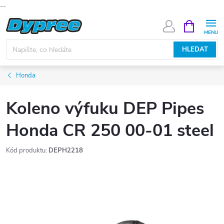
--
Přejít
NÁKUPNÍ
KOŠÍK
na
obsah
HLEDAT
Honda
Koleno výfuku DEP Pipes
Honda CR 250 00-01 steel
Kód produktu:
DEPH2218