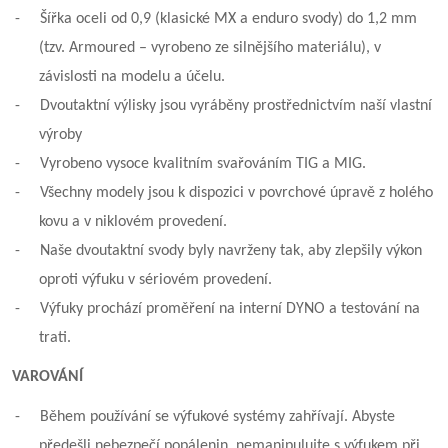
-
Šířka oceli od 0,9 (klasické MX a enduro svody) do 1,2 mm
(tzv. Armoured – vyrobeno ze silnějšího materiálu), v
závislosti na modelu a účelu.
-
Dvoutaktní výlisky jsou vyráběny prostřednictvím naší vlastní
výroby
-
Vyrobeno vysoce kvalitním svařováním TIG a MIG.
-
Všechny modely jsou k dispozici v povrchové úpravě z holého
kovu a v niklovém provedení.
-
Naše dvoutaktní svody byly navrženy tak, aby zlepšily výkon
oproti výfuku v sériovém provedení.
-
Výfuky prochází proměření na interní DYNO a testování na
trati.
VAROVÁNÍ
-
Během používání se výfukové systémy zahřívají. Abyste
předešli nebezpečí popálenin, nemanipulujte s výfukem při