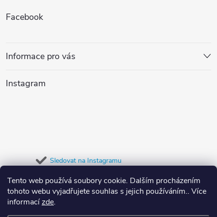
Z
Facebook
á
p
Informace pro vás
a
Instagram
t
í
Sledovat na Instagramu
Tento web používá soubory cookie. Dalším procházením
Přijímáme online platby
tohoto webu vyjadřujete souhlas s jejich používáním.. Více
informací
zde
.