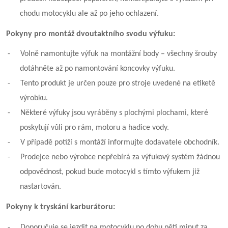
chodu motocyklu ale až po jeho ochlazení.
Pokyny pro montáž dvoutaktního svodu výfuku:
-
Volně namontujte výfuk na montážní body – všechny šrouby
dotáhněte až po namontování koncovky výfuku.
-
Tento produkt je určen pouze pro stroje uvedené na etiketě
výrobku.
-
Některé výfuky jsou vyráběny s plochými plochami, které
poskytují vůli pro rám, motoru a hadice vody.
-
V případě potíží s montáží informujte dodavatele obchodník.
-
Prodejce nebo výrobce nepřebírá za výfukový systém žádnou
odpovědnost, pokud bude motocykl s tímto výfukem již
nastartován.
Pokyny k tryskání karburátoru:
-
Doporučuje se jezdit na motocyklu po dobu pěti minut za