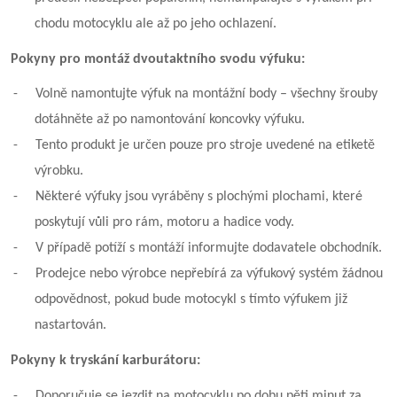
chodu motocyklu ale až po jeho ochlazení.
Pokyny pro montáž dvoutaktního svodu výfuku:
-
Volně namontujte výfuk na montážní body – všechny šrouby
dotáhněte až po namontování koncovky výfuku.
-
Tento produkt je určen pouze pro stroje uvedené na etiketě
výrobku.
-
Některé výfuky jsou vyráběny s plochými plochami, které
poskytují vůli pro rám, motoru a hadice vody.
-
V případě potíží s montáží informujte dodavatele obchodník.
-
Prodejce nebo výrobce nepřebírá za výfukový systém žádnou
odpovědnost, pokud bude motocykl s tímto výfukem již
nastartován.
Pokyny k tryskání karburátoru:
-
Doporučuje se jezdit na motocyklu po dobu pěti minut za