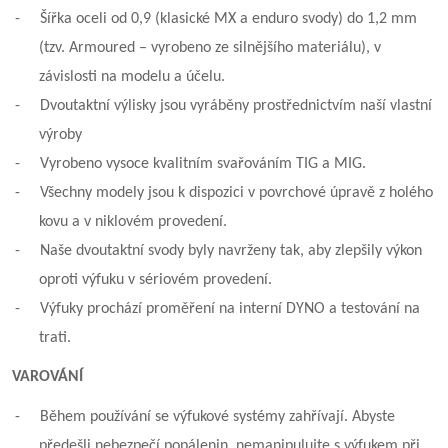
-
Šířka oceli od 0,9 (klasické MX a enduro svody) do 1,2 mm
(tzv. Armoured – vyrobeno ze silnějšího materiálu), v
závislosti na modelu a účelu.
-
Dvoutaktní výlisky jsou vyráběny prostřednictvím naší vlastní
výroby
-
Vyrobeno vysoce kvalitním svařováním TIG a MIG.
-
Všechny modely jsou k dispozici v povrchové úpravě z holého
kovu a v niklovém provedení.
-
Naše dvoutaktní svody byly navrženy tak, aby zlepšily výkon
oproti výfuku v sériovém provedení.
-
Výfuky prochází proměření na interní DYNO a testování na
trati.
VAROVÁNÍ
-
Během používání se výfukové systémy zahřívají. Abyste
předešli nebezpečí popálenin, nemanipulujte s výfukem při