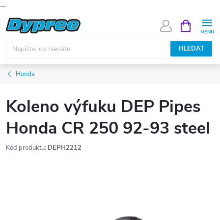
--
Přejít
NÁKUPNÍ
KOŠÍK
na
obsah
HLEDAT
Honda
Koleno výfuku DEP Pipes
Honda CR 250 92-93 steel
Kód produktu:
DEPH2212