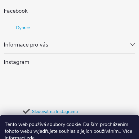
Z
Facebook
á
Dypree
p
Informace pro vás
a
t
Instagram
í
Sledovat na Instagramu
Tento web používá soubory cookie. Dalším procházením
Přijímáme online platby
tohoto webu vyjadřujete souhlas s jejich používáním.. Více
informací
zde
.