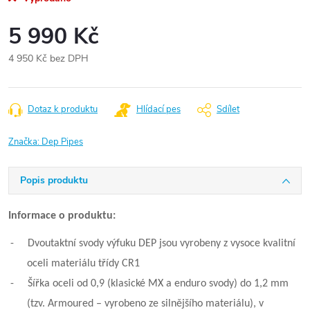
5 990 Kč
4 950 Kč bez DPH
Měrná
cena:
Dotaz k produktu
Hlídací pes
Sdílet
Značka:
Dep Pipes
Popis produktu
Informace o produktu:
-
Dvoutaktní svody výfuku DEP jsou vyrobeny z vysoce kvalitní
oceli materiálu třídy CR1
-
Šířka oceli od 0,9 (klasické MX a enduro svody) do 1,2 mm
(tzv. Armoured – vyrobeno ze silnějšího materiálu), v