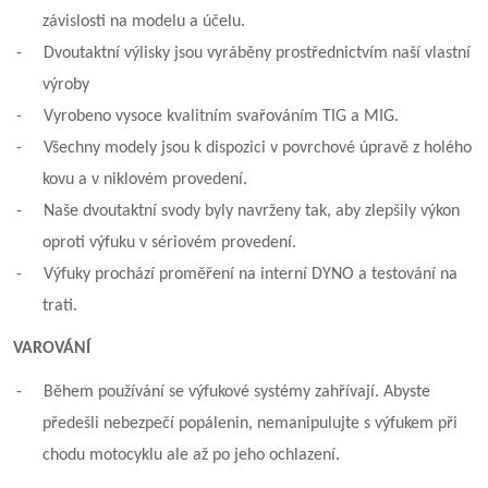
závislosti na modelu a účelu.
-
Dvoutaktní výlisky jsou vyráběny prostřednictvím naší vlastní
výroby
-
Vyrobeno vysoce kvalitním svařováním TIG a MIG.
-
Všechny modely jsou k dispozici v povrchové úpravě z holého
kovu a v niklovém provedení.
-
Naše dvoutaktní svody byly navrženy tak, aby zlepšily výkon
oproti výfuku v sériovém provedení.
-
Výfuky prochází proměření na interní DYNO a testování na
trati.
VAROVÁNÍ
-
Během používání se výfukové systémy zahřívají. Abyste
předešli nebezpečí popálenin, nemanipulujte s výfukem při
chodu motocyklu ale až po jeho ochlazení.