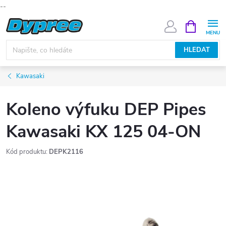
--
Přejít
NÁKUPNÍ
KOŠÍK
na
obsah
HLEDAT
Kawasaki
Koleno výfuku DEP Pipes
Kawasaki KX 125 04-ON
Kód produktu:
DEPK2116