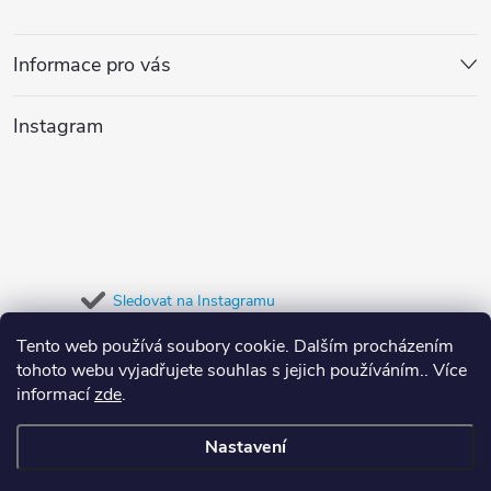
á
p
Informace pro vás
a
Instagram
t
í
Sledovat na Instagramu
Tento web používá soubory cookie. Dalším procházením
Přijímáme online platby
tohoto webu vyjadřujete souhlas s jejich používáním.. Více
informací
zde
.
Nastavení