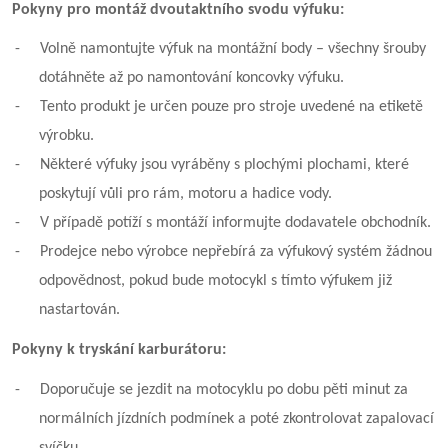
Pokyny pro montáž dvoutaktního svodu výfuku:
-
Volně namontujte výfuk na montážní body – všechny šrouby
dotáhněte až po namontování koncovky výfuku.
-
Tento produkt je určen pouze pro stroje uvedené na etiketě
výrobku.
-
Některé výfuky jsou vyráběny s plochými plochami, které
poskytují vůli pro rám, motoru a hadice vody.
-
V případě potíží s montáží informujte dodavatele obchodník.
-
Prodejce nebo výrobce nepřebírá za výfukový systém žádnou
odpovědnost, pokud bude motocykl s tímto výfukem již
nastartován.
Pokyny k tryskání karburátoru:
-
Doporučuje se jezdit na motocyklu po dobu pěti minut za
normálních jízdních podmínek a poté zkontrolovat zapalovací
svíčku.