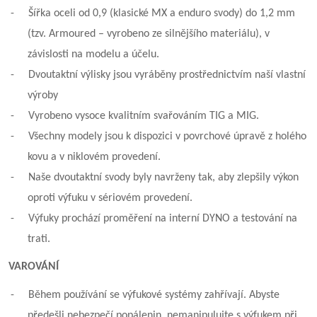
-
Šířka oceli od 0,9 (klasické MX a enduro svody) do 1,2 mm
(tzv. Armoured – vyrobeno ze silnějšího materiálu), v
závislosti na modelu a účelu.
-
Dvoutaktní výlisky jsou vyráběny prostřednictvím naší vlastní
výroby
-
Vyrobeno vysoce kvalitním svařováním TIG a MIG.
-
Všechny modely jsou k dispozici v povrchové úpravě z holého
kovu a v niklovém provedení.
-
Naše dvoutaktní svody byly navrženy tak, aby zlepšily výkon
oproti výfuku v sériovém provedení.
-
Výfuky prochází proměření na interní DYNO a testování na
trati.
VAROVÁNÍ
-
Během používání se výfukové systémy zahřívají. Abyste
předešli nebezpečí popálenin, nemanipulujte s výfukem při