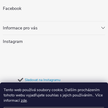
Z
Facebook
á
p
Informace pro vás
a
Instagram
t
í
Sledovat na Instagramu
Tento web používá soubory cookie. Dalším procházením
Přijímáme online platby
tohoto webu vyjadřujete souhlas s jejich používáním.. Více
informací
zde
.