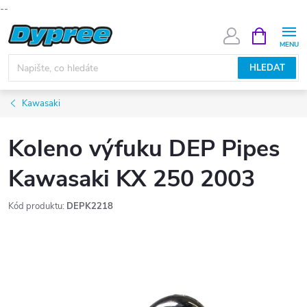
--
Přejít
NÁKUPNÍ
KOŠÍK
na
obsah
HLEDAT
Kawasaki
Koleno výfuku DEP Pipes
Kawasaki KX 250 2003
Kód produktu:
DEPK2218