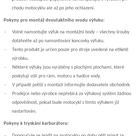
chodu motocyklu ale až po jeho ochlazení.
Pokyny pro montáž dvoutaktního svodu výfuku:
-
Volně namontujte výfuk na montážní body – všechny šrouby
dotáhněte až po namontování koncovky výfuku.
-
Tento produkt je určen pouze pro stroje uvedené na etiketě
výrobku.
-
Některé výfuky jsou vyráběny s plochými plochami, které
poskytují vůli pro rám, motoru a hadice vody.
-
V případě potíží s montáží informujte dodavatele obchodník.
-
Prodejce nebo výrobce nepřebírá za výfukový systém žádnou
odpovědnost, pokud bude motocykl s tímto výfukem již
nastartován.
Pokyny k tryskání karburátoru:
-
Doporučuje se jezdit na motocyklu po dobu pěti minut za