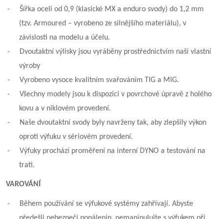
-
Šířka oceli od 0,9 (klasické MX a enduro svody) do 1,2 mm
(tzv. Armoured – vyrobeno ze silnějšího materiálu), v
závislosti na modelu a účelu.
-
Dvoutaktní výlisky jsou vyráběny prostřednictvím naší vlastní
výroby
-
Vyrobeno vysoce kvalitním svařováním TIG a MIG.
-
Všechny modely jsou k dispozici v povrchové úpravě z holého
kovu a v niklovém provedení.
-
Naše dvoutaktní svody byly navrženy tak, aby zlepšily výkon
oproti výfuku v sériovém provedení.
-
Výfuky prochází proměření na interní DYNO a testování na
trati.
VAROVÁNÍ
-
Během používání se výfukové systémy zahřívají. Abyste
předešli nebezpečí popálenin, nemanipulujte s výfukem při