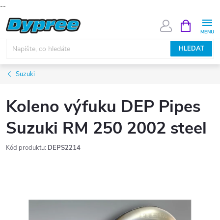
--
Přejít
NÁKUPNÍ
KOŠÍK
na
obsah
HLEDAT
Suzuki
Koleno výfuku DEP Pipes
Suzuki RM 250 2002 steel
Kód produktu:
DEPS2214