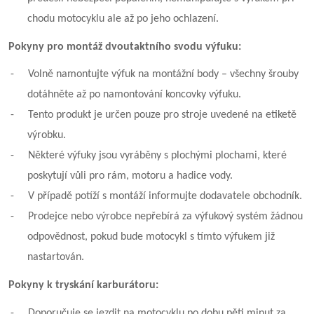
chodu motocyklu ale až po jeho ochlazení.
Pokyny pro montáž dvoutaktního svodu výfuku:
-
Volně namontujte výfuk na montážní body – všechny šrouby
dotáhněte až po namontování koncovky výfuku.
-
Tento produkt je určen pouze pro stroje uvedené na etiketě
výrobku.
-
Některé výfuky jsou vyráběny s plochými plochami, které
poskytují vůli pro rám, motoru a hadice vody.
-
V případě potíží s montáží informujte dodavatele obchodník.
-
Prodejce nebo výrobce nepřebírá za výfukový systém žádnou
odpovědnost, pokud bude motocykl s tímto výfukem již
nastartován.
Pokyny k tryskání karburátoru:
-
Doporučuje se jezdit na motocyklu po dobu pěti minut za