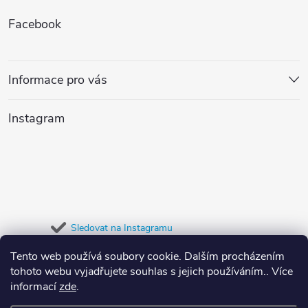
Z
Facebook
á
p
Informace pro vás
a
Instagram
t
í
Sledovat na Instagramu
Tento web používá soubory cookie. Dalším procházením
Přijímáme online platby
tohoto webu vyjadřujete souhlas s jejich používáním.. Více
informací
zde
.