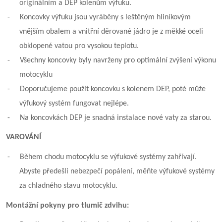
originálním a DEP kolenům výfuku.
-
Koncovky výfuku jsou vyráběny s leštěným hliníkovým
vnějším obalem a vnitřní děrované jádro je z měkké oceli
obklopené vatou pro vysokou teplotu.
-
Všechny koncovky byly navrženy pro optimální zvýšení výkonu
motocyklu
-
Doporučujeme použít koncovku s kolenem DEP, poté může
výfukový systém fungovat nejlépe.
-
Na koncovkách DEP je snadná instalace nové vaty za starou.
VAROVÁNÍ
-
Během chodu motocyklu se výfukové systémy zahřívají.
Abyste předešli nebezpečí popálení, měňte výfukové systémy
za chladného stavu motocyklu.
Montážní pokyny pro tlumič zdvihu: