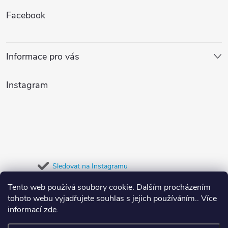
Z
Facebook
á
p
Informace pro vás
a
Instagram
t
í
Sledovat na Instagramu
Tento web používá soubory cookie. Dalším procházením
Přijímáme online platby
tohoto webu vyjadřujete souhlas s jejich používáním.. Více
informací
zde
.