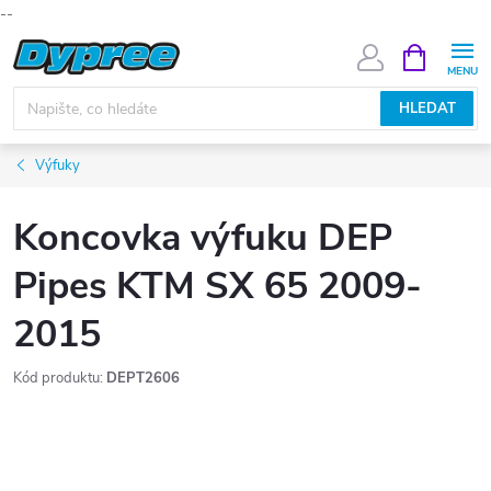
--
Přejít
NÁKUPNÍ
KOŠÍK
na
obsah
HLEDAT
Výfuky
Koncovka výfuku DEP
Pipes KTM SX 65 2009-
2015
Kód produktu:
DEPT2606