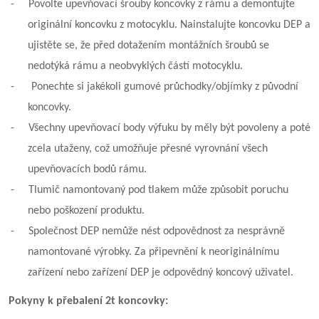
-
Povolte upevňovací šrouby koncovky z rámu a demontujte
originální koncovku z motocyklu. Nainstalujte koncovku DEP a
ujistěte se, že před dotažením montážních šroubů se
nedotýká rámu a neobvyklých částí motocyklu.
-
Ponechte si jakékoli gumové průchodky/objímky z původní
koncovky.
-
Všechny upevňovací body výfuku by měly být povoleny a poté
zcela utaženy, což umožňuje přesné vyrovnání všech
upevňovacích bodů rámu.
-
Tlumič namontovaný pod tlakem může způsobit poruchu
nebo poškození produktu.
-
Společnost DEP nemůže nést odpovědnost za nesprávně
namontované výrobky. Za připevnění k neoriginálnímu
zařízení nebo zařízení DEP je odpovědný koncový uživatel.
Pokyny k přebalení 2t koncovky: