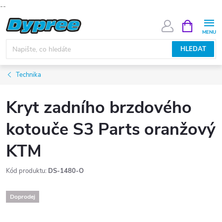
--
Přejít
NÁKUPNÍ
KOŠÍK
na
obsah
HLEDAT
Technika
Kryt zadního brzdového
kotouče S3 Parts oranžový
KTM
Kód produktu:
DS-1480-O
Doprodej