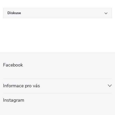
Diskuse
Z
Facebook
á
p
Informace pro vás
a
Instagram
t