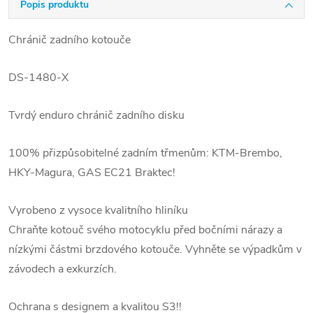
Popis produktu
Chránič zadního kotouče
DS-1480-X
Tvrdý enduro chránič zadního disku
100% přizpůsobitelné zadním třmenům: KTM-Brembo,
HKY-Magura, GAS EC21 Braktec!
Vyrobeno z vysoce kvalitního hliníku
Chraňte kotouč svého motocyklu před bočními nárazy a
nízkými částmi brzdového kotouče. Vyhněte se výpadkům v
závodech a exkurzích.
Ochrana s designem a kvalitou S3!!