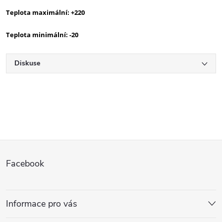
Teplota maximální: +220
Teplota minimální: -20
Diskuse
Z
Facebook
á
p
Informace pro vás