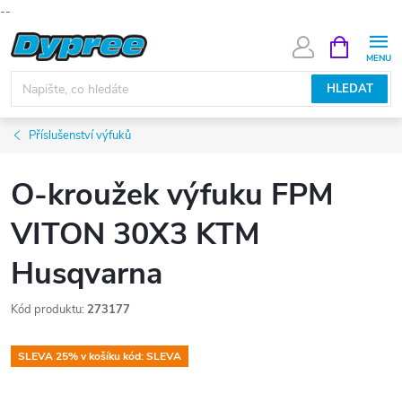
--
Přejít
NÁKUPNÍ
KOŠÍK
na
obsah
HLEDAT
Příslušenství výfuků
O-kroužek výfuku FPM
VITON 30X3 KTM
Husqvarna
Kód produktu:
273177
SLEVA 25% v košíku kód: SLEVA