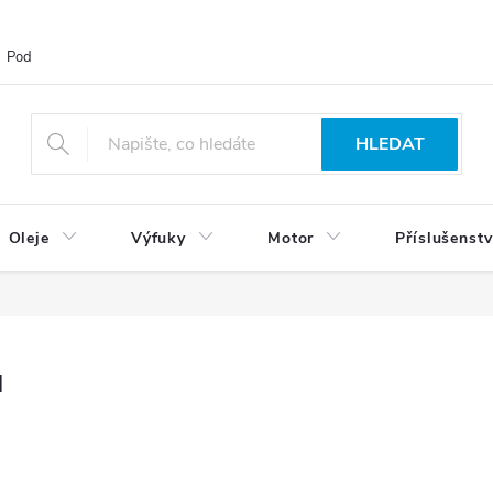
Podmínky ochrany osobních údajů
Blog
Vrácení zboží
HLEDAT
Oleje
Výfuky
Motor
Příslušenstv
u