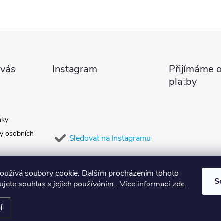
 vás
Instagram
Přijímáme o
platby
nky
y osobních
Sledovat na Instagramu
oužívá soubory cookie. Dalším procházením tohoto
S
jete souhlas s jejich používáním.. Více informací
zde
.
í