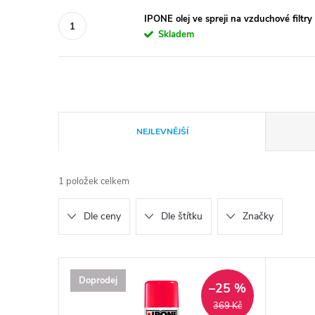
IPONE olej ve spreji na vzduchové filtr
Skladem
Ř
NEJLEVNĚJŠÍ
a
1
položek celkem
z
Dle ceny
Dle štítku
Značky
e
n
V
Doprodej
–25 %
í
ý
369 Kč