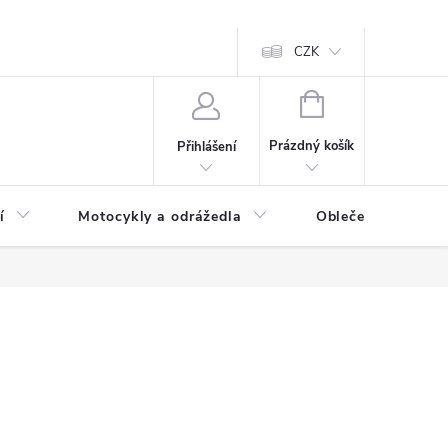
CZK
NÁKUPNÍ
KOŠÍK
Prázdný košík
Přihlášení
í
Motocykly a odrážedla
Oblečení a doplňk