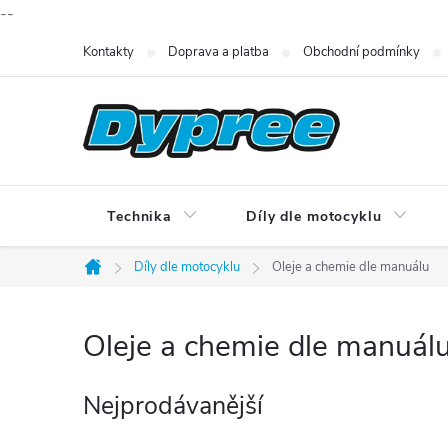
--
Přejít
Kontakty
Doprava a platba
Obchodní podmínky
na
obsah
Technika
Díly dle motocyklu
Díly dle motocyklu
Oleje a chemie dle manuálu
Domů
Oleje a chemie dle manuál
Nejprodávanější