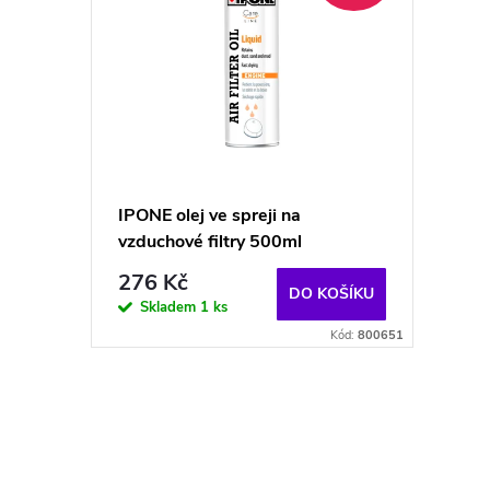
p
p
r
i
o
s
d
p
IPONE olej ve spreji na
u
vzduchové filtry 500ml
r
276 Kč
k
DO KOŠÍKU
o
Skladem
1 ks
Kód:
800651
t
d
ů
u
O
v
k