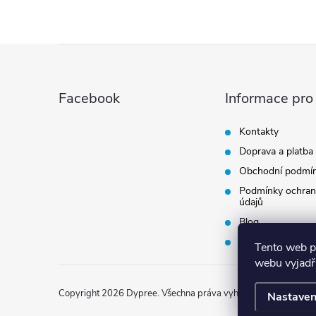
l
t
á
Z
ů
d
á
a
Facebook
Informace pro
p
c
Kontakty
í
Doprava a platba
a
Obchodní podmí
p
t
Podmínky ochran
údajů
r
Blog
í
v
Vrácení zboží
Tento web p
webu vyjadřu
k
y
Copyright 2026
Dypree
. Všechna práva vyhrazena.
Nastaven