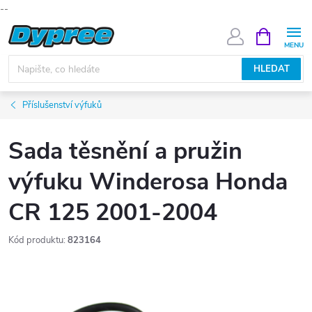
--
Přejít
NÁKUPNÍ
KOŠÍK
na
obsah
HLEDAT
Příslušenství výfuků
Sada těsnění a pružin
výfuku Winderosa Honda
CR 125 2001-2004
Kód produktu:
823164