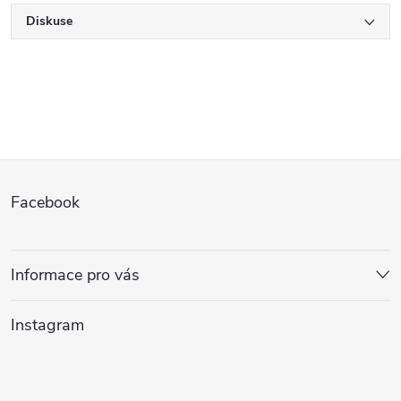
Diskuse
Z
Facebook
á
p
Informace pro vás
a
Instagram
t