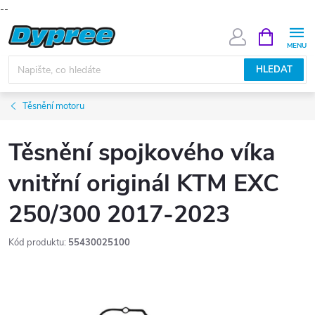
--
Přejít
NÁKUPNÍ
KOŠÍK
na
obsah
HLEDAT
Těsnění motoru
Těsnění spojkového víka
vnitřní originál KTM EXC
250/300 2017-2023
Kód produktu:
55430025100