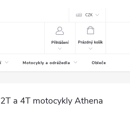
CZK
NÁKUPNÍ
KOŠÍK
Prázdný košík
Přihlášení
í
Motocykly a odrážedla
Oblečení a doplňk
 2T a 4T motocykly Athena