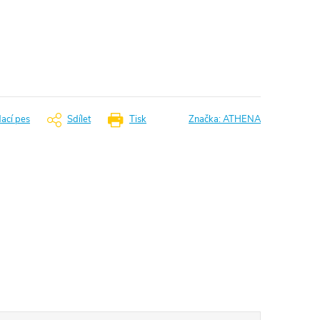
dací pes
Sdílet
Tisk
Značka:
ATHENA