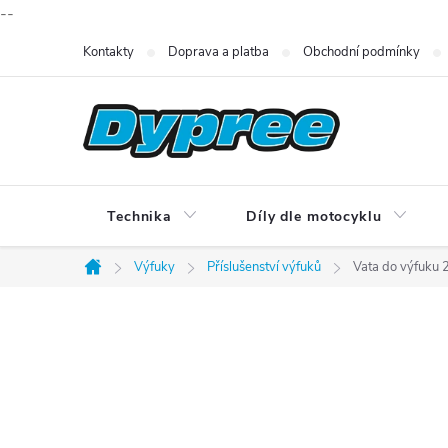
--
Přejít
Kontakty
Doprava a platba
Obchodní podmínky
na
obsah
Technika
Díly dle motocyklu
Výfuky
Příslušenství výfuků
Vata do výfuku 
Domů