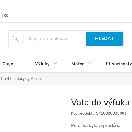
Podmínky ochrany osobních údajů
Blog
Vrácení zboží
HLEDAT
Oleje
Výfuky
Motor
Příslušenstv
2T a 4T motocykly Athena
Vata do výfuku
Kód produktu:
S410000999001
Položka byla vyprodána…