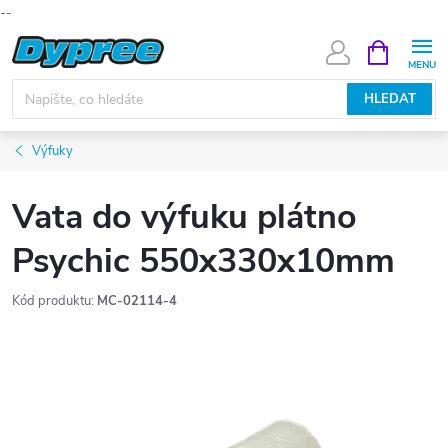
--
Přejít
NÁKUPNÍ
KOŠÍK
na
obsah
HLEDAT
Výfuky
Vata do výfuku plátno
Psychic 550x330x10mm
Kód produktu:
MC-02114-4