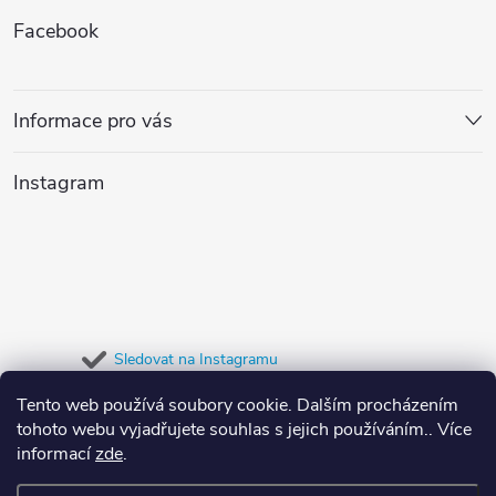
Z
Facebook
á
p
Informace pro vás
a
Instagram
t
í
Sledovat na Instagramu
Tento web používá soubory cookie. Dalším procházením
Přijímáme online platby
tohoto webu vyjadřujete souhlas s jejich používáním.. Více
informací
zde
.