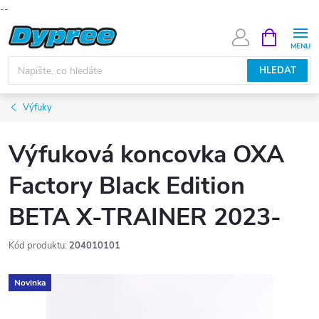
--
Přejít
NÁKUPNÍ
KOŠÍK
na
obsah
HLEDAT
Výfuky
Výfuková koncovka OXA
Factory Black Edition
BETA X-TRAINER 2023-
Kód produktu:
204010101
Novinka