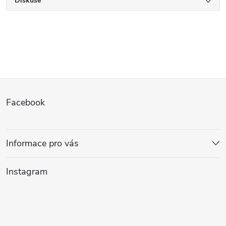
Diskuse
Z
Facebook
á
p
Informace pro vás
a
Instagram
t
í