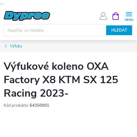
--
Přejít
NÁKUPNÍ
KOŠÍK
na
obsah
HLEDAT
Výfuky
Výfukové koleno OXA
Factory X8 KTM SX 125
Racing 2023-
Kód produktu:
64350001