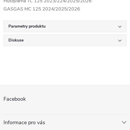
Husqvarna TC 125 2023/224/2025/2026
GASGAS MC 125 2024/2025/2026
Parametry produktu
Diskuse
Z
Facebook
á
p
Informace pro vás