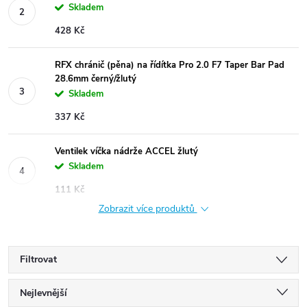
Skladem
428 Kč
RFX chránič (pěna) na řídítka Pro 2.0 F7 Taper Bar Pad
28.6mm černý/žlutý
Skladem
337 Kč
Ventilek víčka nádrže ACCEL žlutý
Skladem
111 Kč
Zobrazit více produktů
Filtrovat
Ř
Nejlevnější