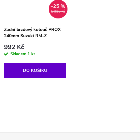
–25 %
1 323 Kč
Zadní brzdový kotouč PROX
240mm Suzuki RM-Z
992 Kč
Skladem
1 ks
DO KOŠÍKU
O
v
l
Z
á