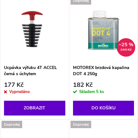
d
Doprodej
u
u
k
k
t
t
–25 %
243 Kč
ů
ů
Ucpávka výfuku 4T ACCEL
MOTOREX brzdová kapalina
černá s úchytem
DOT 4 250g
177 Kč
182 Kč
Vyprodáno
Skladem
5 ks
ZOBRAZIT
DO KOŠÍKU
Doprodej
Doprodej