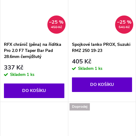
–25 %
–25 %
450 Kč
541 Kč
RFX chránič (pěna) na řídítka
Spojkové lanko PROX, Suzuki
Pro 2.0 F7 Taper Bar Pad
RMZ 250 19-23
28.6mm černý/žlutý
405 Kč
337 Kč
Skladem
1 ks
Skladem
1 ks
DO KOŠÍKU
DO KOŠÍKU
Doprodej