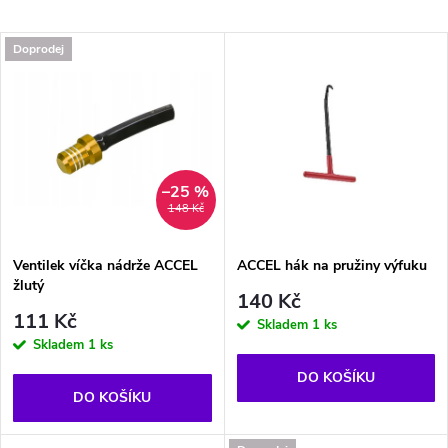
a
Nejdražší
V
Doprodej
Nejprodávanější
z
ý
Abecedně
e
p
n
i
–25 %
148 Kč
í
s
p
Ventilek víčka nádrže ACCEL
ACCEL hák na pružiny výfuku
žlutý
p
140 Kč
r
111 Kč
Skladem
1 ks
r
Skladem
1 ks
o
DO KOŠÍKU
o
DO KOŠÍKU
d