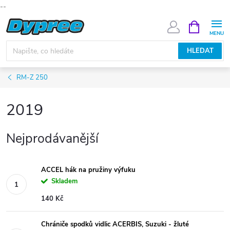
--
Přejít
NÁKUPNÍ
KOŠÍK
na
obsah
HLEDAT
RM-Z 250
2019
Nejprodávanější
ACCEL hák na pružiny výfuku
Skladem
140 Kč
Chrániče spodků vidlic ACERBIS, Suzuki - žluté