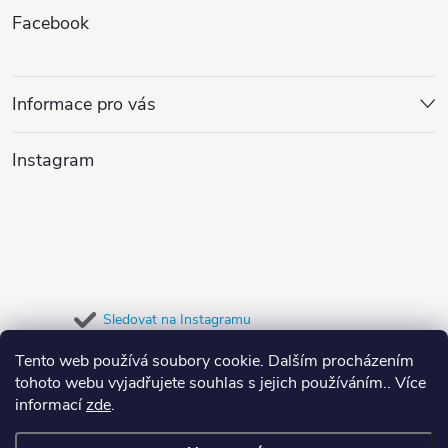
Facebook
d
á
a
p
Informace pro vás
c
a
í
Instagram
t
p
r
í
v
k
Sledovat na Instagramu
y
Tento web používá soubory cookie. Dalším procházením
Přijímáme online platby
tohoto webu vyjadřujete souhlas s jejich používáním.. Více
v
informací
zde
.
ý