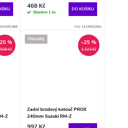
468 Kč
OŠÍKU
DO KOŠÍKU
Skladem
1 ks
023195.060
Kód:
1110631001
Doprodej
–25 %
–25 %
 008 Kč
1 323 Kč
Zadní brzdový kotouč PROX
RM-Z
240mm Suzuki RM-Z
992 Kč