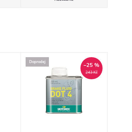
Doprodej
–25 %
243 Kč