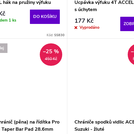
 hák na pružiny výfuku
Ucpávka výfuku 4T ACCEL
s úchytem
Kč
DO KOŠÍKU
177 Kč
adem
1 ks
ZOBR
Vyprodáno
Kód:
SS830
ej
–25 %
450 Kč
ránič (pěna) na řídítka Pro
Chrániče spodků vidlic AC
7 Taper Bar Pad 28.6mm
Suzuki - žluté