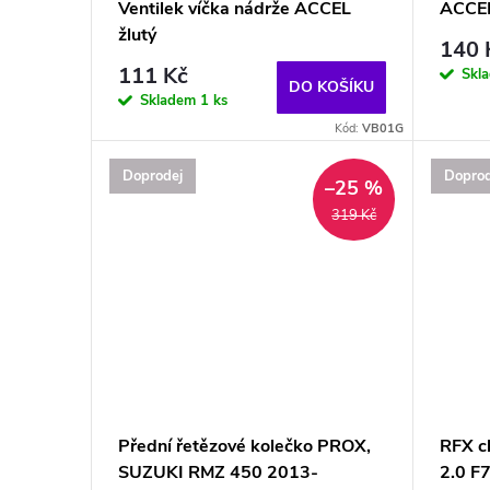
p
Ventilek víčka nádrže ACCEL
ACCEL
u
žlutý
r
140 
111 Kč
Skl
k
DO KOŠÍKU
o
Skladem
1 ks
Kód:
VB01G
t
d
Doprodej
Doprod
–25 %
ů
u
319 Kč
k
t
ů
Přední řetězové kolečko PROX,
RFX ch
SUZUKI RMZ 450 2013-
2.0 F