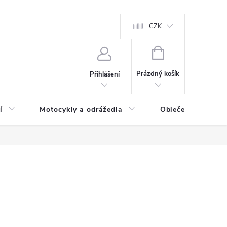
CZK
NÁKUPNÍ
KOŠÍK
Prázdný košík
Přihlášení
í
Motocykly a odrážedla
Oblečení a doplňk