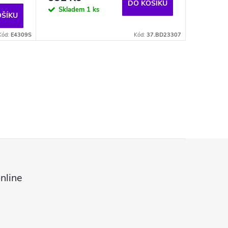
DO KOŠÍKU
Skladem
1 ks
OŠÍKU
Kód:
E4309S
Kód:
37.BD23307
nline