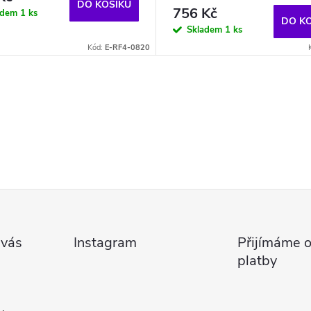
DO KOŠÍKU
756 Kč
adem
1 ks
DO K
Skladem
1 ks
Kód:
E-RF4-0820
 vás
Instagram
Přijímáme o
platby