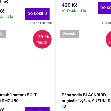
žlutý
428 Kč
DO K
Kč
Skladem
1 ks
DO KOŠÍKU
adem
1 ks
Kód:
1111059009
Kód:
0
ej
Doprodej
–25 %
790 Kč
1
šroubů motoru BOLT
Pěna sedla BLACKBIRD,
i RMZ 450
originální výška, SUZUKI 
18-
Kč