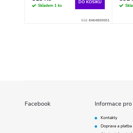
DO KOŠÍKU
Skladem
1 ks
Skl
Kód:
8464800001
O
v
l
á
Z
d
á
a
Facebook
Informace pro
p
c
Kontakty
í
Doprava a platba
a