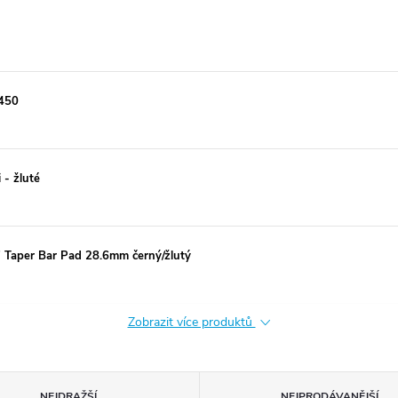
 450
 - žluté
F7 Taper Bar Pad 28.6mm černý/žlutý
Zobrazit více produktů
NEJDRAŽŠÍ
NEJPRODÁVANĚJŠÍ