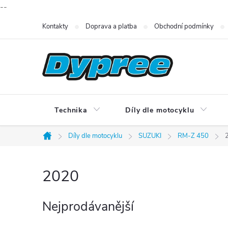
--
Přejít
Kontakty
Doprava a platba
Obchodní podmínky
na
obsah
Technika
Díly dle motocyklu
Díly dle motocyklu
SUZUKI
RM-Z 450
Domů
2020
Nejprodávanější