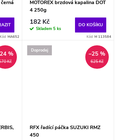
 černá
MOTOREX brzdová kapalina DOT
4 250g
182 Kč
AZIT
DO KOŠÍKU
Skladem
5 ks
Kód:
MA652
Kód:
M 113584
Doprodej
–24 %
–25 %
570 Kč
625 Kč
ERBIS,
RFX řadící páčka SUZUKI RMZ
450