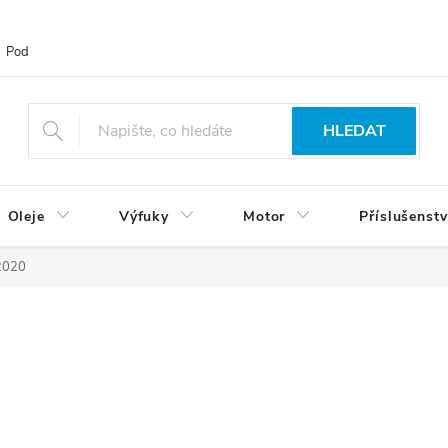
Podmínky ochrany osobních údajů
Blog
Vrácení zboží
HLEDAT
Oleje
Výfuky
Motor
Příslušenstv
2020