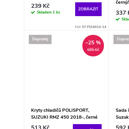
černý/
239 Kč
ZOBRAZIT
337 
Skladem
1 ks
Skl
Kód:
07.FS34014-14
Doprodej
Doprod
–25 %
685 Kč
Kryty chladičů POLISPORT,
Sada 
SUZUKI RMZ 450 2018-, černé
Suzuk
513 Kč
592 