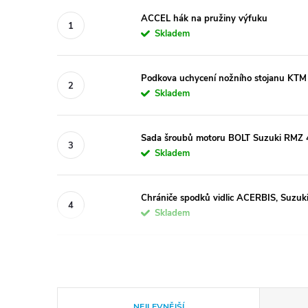
ACCEL hák na pružiny výfuku
Skladem
Podkova uchycení nožního stojanu KT
Skladem
Sada šroubů motoru BOLT Suzuki RMZ
Skladem
Chrániče spodků vidlic ACERBIS, Suzuki
Skladem
Ř
NEJLEVNĚJŠÍ