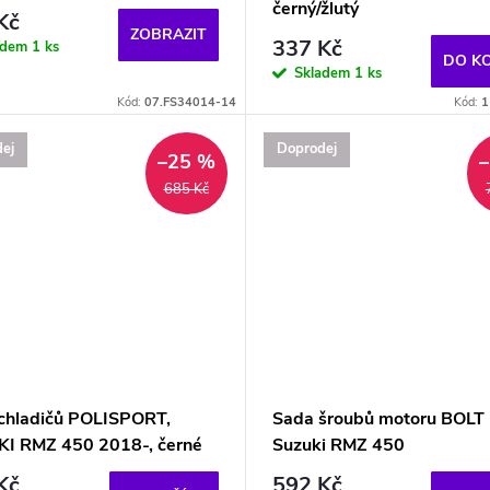
černý/žlutý
Kč
ZOBRAZIT
337 Kč
adem
1 ks
DO K
Skladem
1 ks
Kód:
07.FS34014-14
Kód:
1
ej
Doprodej
–25 %
685 Kč
 chladičů POLISPORT,
Sada šroubů motoru BOLT
I RMZ 450 2018-, černé
Suzuki RMZ 450
Kč
592 Kč