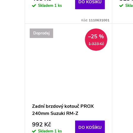
DO KOŠÍKU
Skladem
1 ks
Skl
Kód:
1110631001
Doprodej
–25 %
1 323 Kč
Zadní brzdový kotouč PROX
240mm Suzuki RM-Z
992 Kč
DO KOŠÍKU
Skladem
1 ks