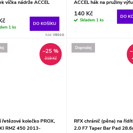
lek víčka nádrže ACCEL
ACCEL hák na pružiny výf
140 Kč
DO K
Kč
Skladem
1 ks
DO KOŠÍKU
adem
1 ks
Kód:
VB01G
ej
Doprodej
–25 %
319 Kč
í řetězové kolečko PROX,
RFX chránič (pěna) na řídí
I RMZ 450 2013-
2.0 F7 Taper Bar Pad 28.