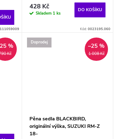
428 Kč
DO KOŠÍKU
Skladem
1 ks
OŠÍKU
111059009
Kód:
0023195.060
Doprodej
–25 %
–25 %
790 Kč
1 008 Kč
Pěna sedla BLACKBIRD,
originální výška, SUZUKI RM-Z
18-