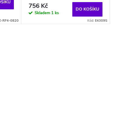
OŠÍKU
756 Kč
DO KOŠÍKU
Skladem
1 ks
E-RF4-0820
Kód:
E4309S