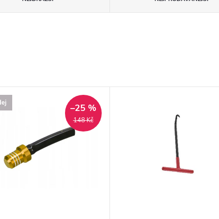
ej
–25 %
148 Kč