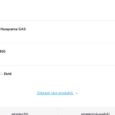
M Husqvarna GAS
 450
 - žluté
Zobrazit více produktů
NEJDRAŽŠÍ
NEJPRODÁVANĚJŠÍ