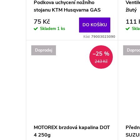
p
Podkova uchycení nožního
Venti
u
stojanu KTM Husqvarna GAS
žlutý
r
75 Kč
111 
k
DO KOŠÍKU
o
Skladem
1 ks
Skl
Kód:
79003023090
t
d
Doprodej
Doprod
–25 %
ů
u
243 Kč
k
t
ů
MOTOREX brzdová kapalina DOT
Předn
4 250g
SUZUK