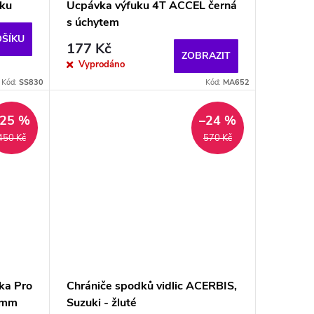
uku
Ucpávka výfuku 4T ACCEL černá
s úchytem
OŠÍKU
177 Kč
ZOBRAZIT
Vyprodáno
Kód:
SS830
Kód:
MA652
–25 %
–24 %
450 Kč
570 Kč
tka Pro
Chrániče spodků vidlic ACERBIS,
6mm
Suzuki - žluté