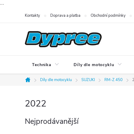
--
Přejít
Kontakty
Doprava a platba
Obchodní podmínky
na
obsah
Technika
Díly dle motocyklu
Díly dle motocyklu
SUZUKI
RM-Z 450
Domů
2022
Nejprodávanější