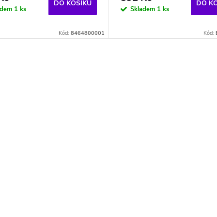
DO KOŠÍKU
DO K
adem
1 ks
Skladem
1 ks
Kód:
8464800001
Kód: