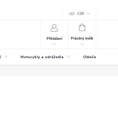
CZK
NÁKUPNÍ
KOŠÍK
Prázdný košík
Přihlášení
í
Motocykly a odrážedla
Oblečení a doplňk