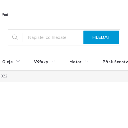
Podmínky ochrany osobních údajů
Blog
Vrácení zboží
HLEDAT
Oleje
Výfuky
Motor
Příslušenstv
2022