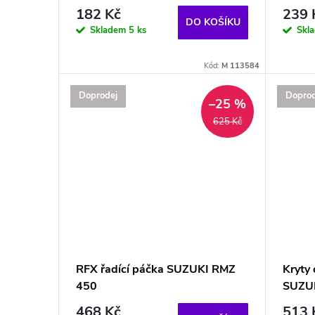
182 Kč
239 
DO KOŠÍKU
Skladem
5 ks
Skl
Kód:
M 113584
Doprodej
Doprod
–25 %
625 Kč
RFX řadící páčka SUZUKI RMZ
Kryty
450
SUZUK
468 Kč
513 