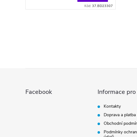
Kód:
37.BD23307
O
v
l
á
Z
d
á
a
Facebook
Informace pro
p
c
Kontakty
í
Doprava a platba
a
Obchodní podmí
p
t
Podmínky ochran
údajů