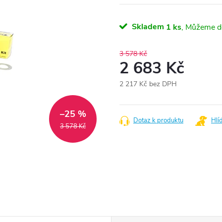
Skladem
1 ks
3 578 Kč
2 683 Kč
2 217 Kč bez DPH
Měrná
cena:
–25 %
Dotaz k produktu
Hlí
3 578 Kč