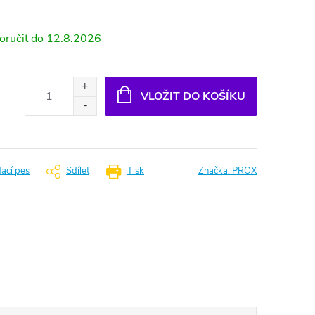
12.8.2026
VLOŽIT DO KOŠÍKU
dací pes
Sdílet
Tisk
Značka:
PROX