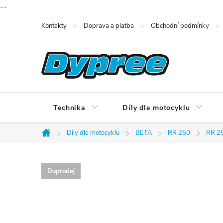
--
Přejít
Kontakty
Doprava a platba
Obchodní podmínky
na
obsah
Technika
Díly dle motocyklu
Díly dle motocyklu
BETA
RR 250
RR 2
Domů
Doprodej