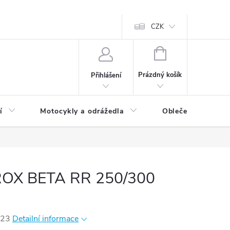
CZK
NÁKUPNÍ
KOŠÍK
Prázdný košík
Přihlášení
í
Motocykly a odrážedla
Oblečení a doplňk
PROX BETA RR 250/300
023
Detailní informace