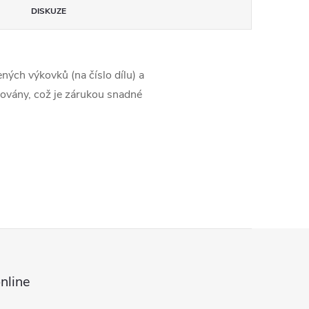
DISKUZE
ných výkovků (na číslo dílu) a
ržovány, což je zárukou snadné
nline