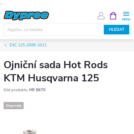
--
Přejít
NÁKUPNÍ
KOŠÍK
na
obsah
HLEDAT
EXC 125 2008-2011
Ojniční sada Hot Rods
KTM Husqvarna 125
Kód produktu:
HR 8670
Doprodej