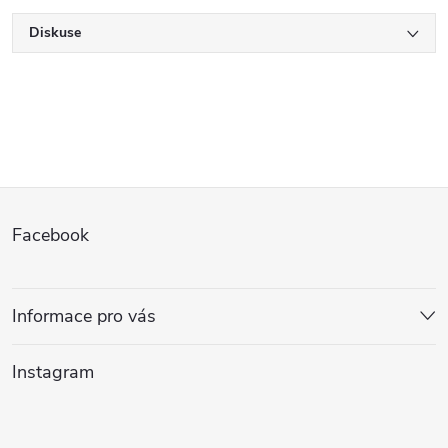
Diskuse
Z
Facebook
á
p
Informace pro vás
a
Instagram
t